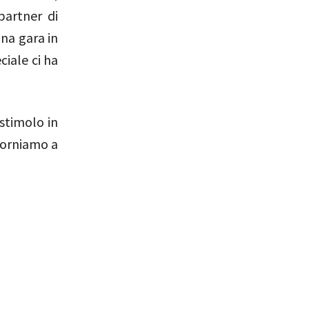
partner di
na gara in
ciale ci ha
 stimolo in
 torniamo a