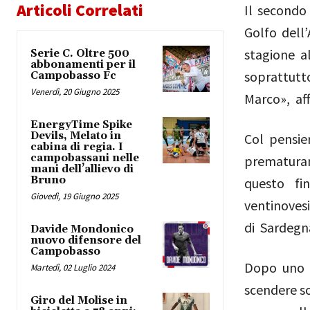
Articoli Correlati
Il secondo 
Golfo dell’
stagione a
Serie C. Oltre 500
abbonamenti per il
soprattutto
Campobasso Fc
Venerdì, 20 Giugno 2025
Marco», af
EnergyTime Spike
Devils, Melato in
Col pensie
cabina di regia. I
campobassani nelle
prematurame
mani dell’allievo di
Bruno
questo fi
Giovedì, 19 Giugno 2025
ventinovesi
di Sardeg
Davide Mondonico
nuovo difensore del
Campobasso
Dopo uno s
Martedì, 02 Luglio 2024
scendere so
Giro del Molise in