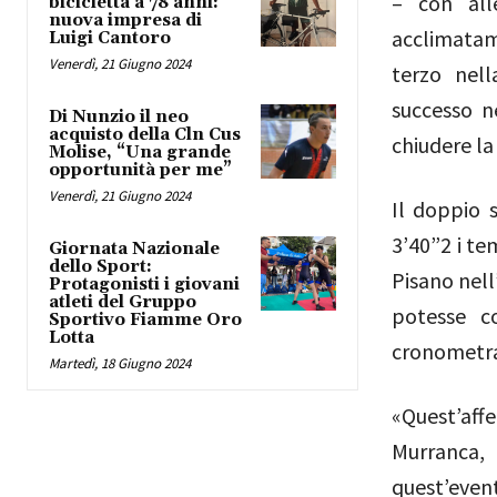
– con all
bicicletta a 78 anni:
nuova impresa di
acclimatam
Luigi Cantoro
Venerdì, 21 Giugno 2024
terzo nell
successo n
Di Nunzio il neo
acquisto della Cln Cus
chiudere l
Molise, “Una grande
opportunità per me”
Venerdì, 21 Giugno 2024
Il doppio 
3’40”2 i te
Giornata Nazionale
dello Sport:
Pisano nell
Protagonisti i giovani
atleti del Gruppo
potesse co
Sportivo Fiamme Oro
Lotta
cronometrat
Martedì, 18 Giugno 2024
«Quest’aff
Murranca,
quest’even