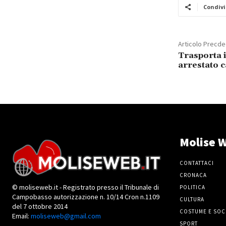
Condivi
Articolo Precd
Trasporta i
arrestato 
Molise W
CONTATTACI
CRONACA
© moliseweb.it - Registrato presso il Tribunale di
POLITICA
Campobasso autorizzazione n. 10/14 Cron n.1109
CULTURA
del 7 ottobre 2014
COSTUME E SOC
Email:
moliseweb@gmail.com
SPORT