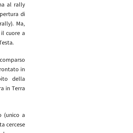
a al rally
pertura di
ally). Ma,
il cuore a
Testa.
 scomparso
frontato in
ito della
ra in Terra
o (unico a
ota cercese