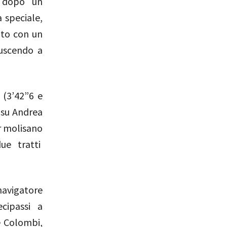
– dopo un
 speciale,
ato con un
iuscendo a
 (3’42”6 e
i su Andrea
er molisano
ue tratti
navigatore
cipassi a
e Colombi,