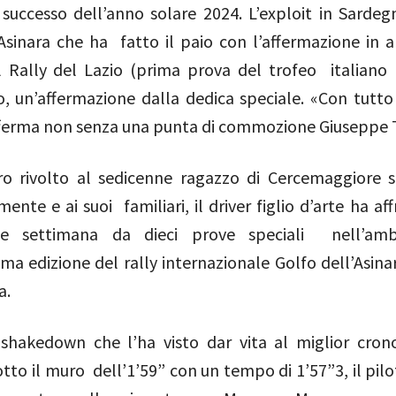
successo dell’anno solare 2024. L’exploit in Sardegn
Asinara che ha fatto il paio con l’affermazione in a
l Rally del Lazio (prima prova del trofeo italiano r
, un’affermazione dalla dedica speciale. «Con tutto 
ferma non senza una punta di commozione Giuseppe 
ro rivolto al sedicenne ragazzo di Cercemaggiore
nte e ai suoi familiari, il driver figlio d’arte ha af
ne settimana da dieci prove speciali nell’amb
ma edizione del rally internazionale Golfo dell’Asina
na.
hakedown che l’ha visto dar vita al miglior cron
tto il muro dell’1’59” con un tempo di 1’57”3, il pil