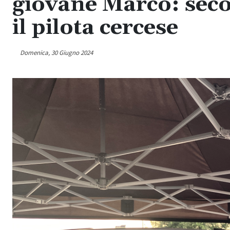
giovane Marco: seco
il pilota cercese
Domenica, 30 Giugno 2024