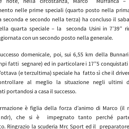
e note, nella circostanza, Marco Murranca 
ento nelle prime speciali (quarto posto nella prima
a seconda e secondo nella terza) ha concluso il sab
ella quarta speciale – la seconda Usini in 7’39” r
a giornata con un secondo posto nella generale.
successo domenicale, poi, sui 6,55 km della Bunnari
mpi fatti segnare) ed in particolare i 17”5 conquistat
’ottava (e terzultima) speciale ha fatto sì che il driv
ntrollare al meglio la situazione negli ultimi d
i portandosi a casa il successo.
ermazione è figlia della forza d’animo di Marco (il 
 ndr), che si è impegnato tanto perché parte
to. Ringrazio la scuderia Mrc Sport ed il preparator