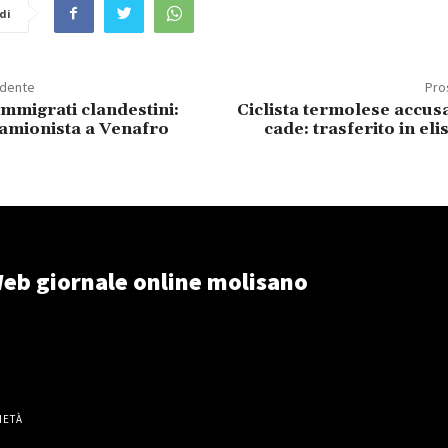
di
edente
Pro
mmigrati clandestini:
Ciclista termolese accus
camionista a Venafro
cade: trasferito in el
eb giornale online molisano
IETÀ