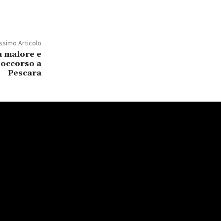
ssimo Articolo
a malore e
isoccorso a
Pescara