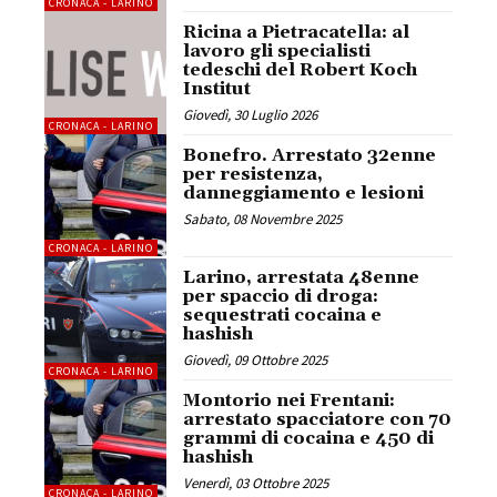
CRONACA - LARINO
Ricina a Pietracatella: al
lavoro gli specialisti
tedeschi del Robert Koch
Institut
Giovedì, 30 Luglio 2026
CRONACA - LARINO
Bonefro. Arrestato 32enne
per resistenza,
danneggiamento e lesioni
Sabato, 08 Novembre 2025
CRONACA - LARINO
Larino, arrestata 48enne
per spaccio di droga:
sequestrati cocaina e
hashish
Giovedì, 09 Ottobre 2025
CRONACA - LARINO
Montorio nei Frentani:
arrestato spacciatore con 70
grammi di cocaina e 450 di
hashish
Venerdì, 03 Ottobre 2025
CRONACA - LARINO