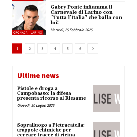
Gabry Ponte infiamma il
Carnevale di Larino con
"Tutta l’Italia" che balla con
lui!
Martedì, 25 Febbraio 2025
CRONACA - LARINO
1
2
3
4
5
6
Ultime news
Pistole e droga a
Campobasso: la difesa
presenta ricorso al Riesame
Giovedì, 30 Luglio 2026
Sopralluogo a Pietracatella:
trappole chimiche per
cercare tracce di ricina