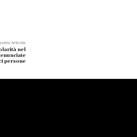
ssimo Articolo
larità nel
 denunciate
ci persone