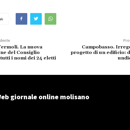
di
edente
Pro
ermoli. La nuova
Campobasso. Irrego
ne del Consiglio
progetto di un edificio:
utti i nomi dei 24 eletti
undi
eb giornale online molisano