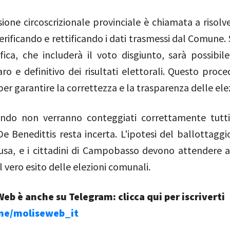
one circoscrizionale provinciale è chiamata a risolv
verificando e rettificando i dati trasmessi dal Comune
fica, che includerà il voto disgiunto, sarà possibil
ro e definitivo dei risultati elettorali. Questo proc
per garantire la correttezza e la trasparenza delle elez
ndo non verranno conteggiati correttamente tutti 
 De Benedittis resta incerta. L'ipotesi del ballottag
lusa, e i cittadini di Campobasso devono attendere 
l vero esito delle elezioni comunali.
eb è anche su Telegram: clicca qui per iscriverti
.me/moliseweb_it