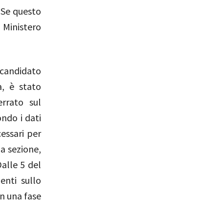
 Se questo
 Ministero
n candidato
, è stato
rrato sul
ndo i dati
cessari per
na sezione,
alle 5 del
enti sullo
in una fase