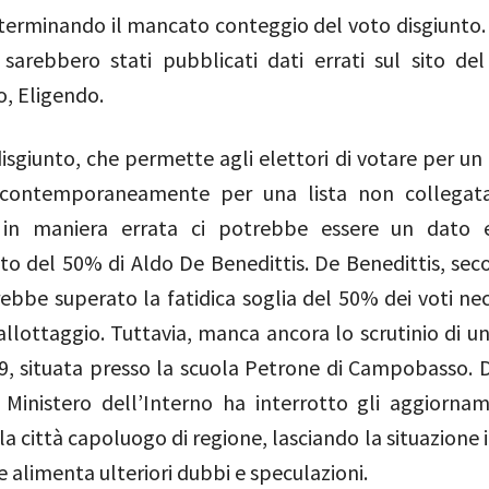
eterminando il mancato conteggio del voto disgiunto.
 sarebbero stati pubblicati dati errati sul sito del
o, Eligendo.
disgiunto, che permette agli elettori di votare per u
 contemporaneamente per una lista non collegata
 in maniera errata ci potrebbe essere un dato e
o del 50% di Aldo De Benedittis. De Benedittis, seco
avrebbe superato la fatidica soglia del 50% dei voti ne
ballottaggio. Tuttavia, manca ancora lo scrutinio di u
9, situata presso la scuola Petrone di Campobasso. D
l Ministero dell’Interno ha interrotto gli aggiornam
la città capoluogo di regione, lasciando la situazione 
he alimenta ulteriori dubbi e speculazioni.