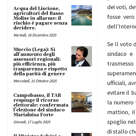
dei voti, d
Acqua del Liscione,
agricoltori del Basso
fosse vero
Molise in allarme: il
rischio è pagare senza
dell’Intern
decidere.
Martedì, 16 Dicembre 2025
Se Il voto 
Muccio (Lega): Sì
sindaco e
all'aumento degli
assessori regionali:
trasmesso
più efficienza, più
trasparenza e rispetto
superament
della parità di genere
Mercoledì, 15 Ottobre 2025
ufficiali, 
evitare il 
Campobasso, il TAR
respinge il ricorso
la numero 
elettorale: confermata
l’elezione del sindaco
mattino, i
Marialuisa Forte
spoglio nel
Giovedì, 17 Luglio 2025
di stallo c