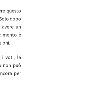
ere questo
. Solo dopo
e avere un
edimento è
ioni.
i voti, la
gio non può
ancora per