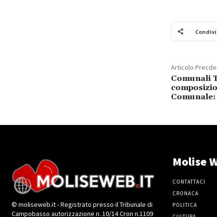
Condivi
Articolo Precd
Comunali T
composizio
Comunale: t
Molise W
CONTATTACI
CRONACA
© moliseweb.it - Registrato presso il Tribunale di
POLITICA
Campobasso autorizzazione n. 10/14 Cron n.1109
CULTURA