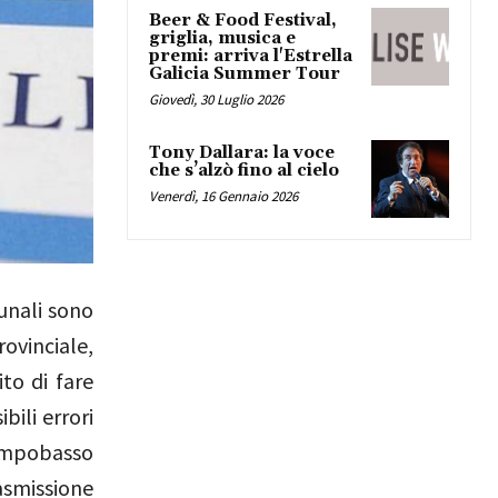
Beer & Food Festival,
griglia, musica e
premi: arriva l'Estrella
Galicia Summer Tour
Giovedì, 30 Luglio 2026
Tony Dallara: la voce
che s’alzò fino al cielo
Venerdì, 16 Gennaio 2026
unali sono
rovinciale,
to di fare
bili errori
Campobasso
asmissione