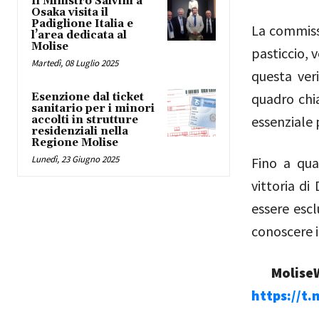
Il Ministro Salvini a
Osaka visita il
Padiglione Italia e
La commissi
l’area dedicata al
Molise
pasticcio, 
Martedì, 08 Luglio 2025
questa veri
quadro chia
Esenzione dal ticket
sanitario per i minori
essenziale 
accolti in strutture
residenziali nella
Regione Molise
Lunedì, 23 Giugno 2025
Fino a qua
vittoria di
essere esc
conoscere i
MoliseW
https://t