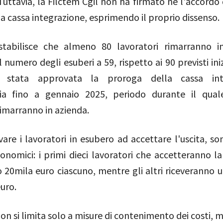
Tuttavia, la Filctem Cgil non ha firmato né l'accordo
lla cassa integrazione, esprimendo il proprio dissenso.
stabilisce che almeno 80 lavoratori rimarranno i
l numero degli esuberi a 59, rispetto ai 90 previsti in
è stata approvata la proroga della cassa int
ria fino a gennaio 2025, periodo durante il qual
rimarranno in azienda.
vare i lavoratori in esubero ad accettare l'uscita, so
conomici: i primi dieci lavoratori che accetteranno l
 20mila euro ciascuno, mentre gli altri riceveranno 
uro.
on si limita solo a misure di contenimento dei costi,