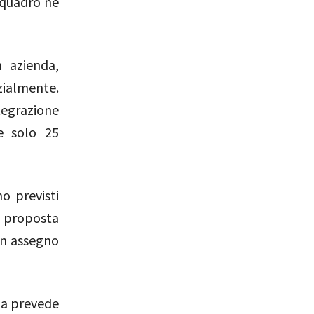
 quadro né
n azienda,
izialmente.
egrazione
e solo 25
no previsti
a proposta
un assegno
 ma prevede