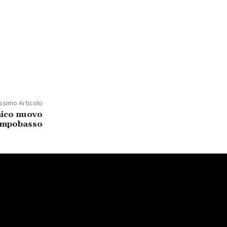
ssimo Articolo
ico nuovo
ampobasso