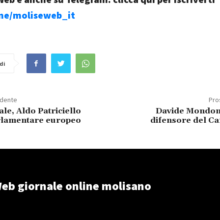
.me/moliseweb_it
di
edente
Pro
ale, Aldo Patriciello
Davide Mondon
arlamentare europeo
difensore del C
eb giornale online molisano