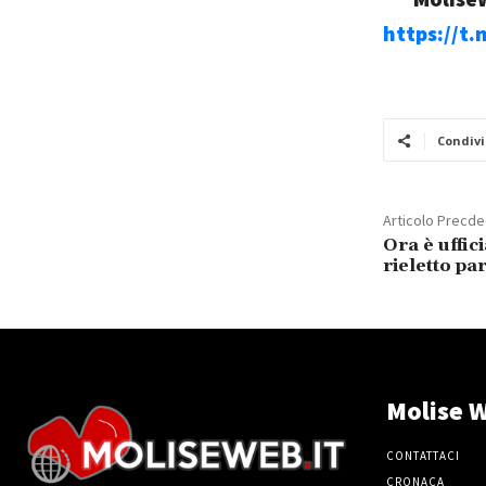
https://t
Condivi
Articolo Precd
Ora è uffici
rieletto p
Molise W
CONTATTACI
CRONACA