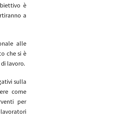
biettivo è
artiranno a
onale alle
to che si è
di lavoro.
ativi sulla
edere come
rventi per
lavoratori