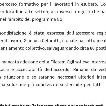
ercorso formativo per i lavoratori in esubero. L'o
icollocarli in altri settori, attraverso progetti che p
nell'ambito del programma Gol.
oddisfazione è stata espressa dall'assessore regi
er il lavoro, Gianluca Cefaratti, il quale ha sottolinea
licenziamento collettivo, salvaguardando circa 80 posti 
a mancata adesione della Filctem Cgil solleva interrog
icacia e accettabilità dell'accordo. Rimane da v
a situazione e se saranno necessari ulteriori inte
na soluzione più condivisa e sostenibile per tutti i 
eb è anche su Telegram: clicca qui per iscriverti