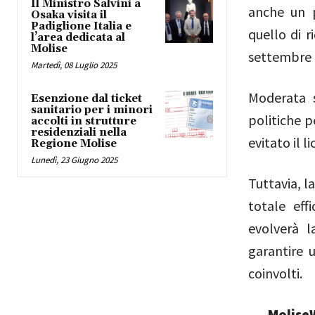
Il Ministro Salvini a
anche un p
Osaka visita il
Padiglione Italia e
quello di r
l’area dedicata al
Molise
settembre 
Martedì, 08 Luglio 2025
Moderata s
Esenzione dal ticket
sanitario per i minori
politiche p
accolti in strutture
residenziali nella
evitato il 
Regione Molise
Lunedì, 23 Giugno 2025
Tuttavia, l
totale eff
evolverà l
garantire u
coinvolti.
MoliseW