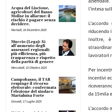
aziendale. 
l'intesa su
Acqua del Liscione,
agricoltori del Basso
Molise in allarme: il
rischio è pagare senza
L'accordo 
decidere.
Martedì, 16 Dicembre 2025
riducendo i
Inoltre, 
Muccio (Lega): Sì
all'aumento degli
straordina
assessori regionali:
più efficienza, più
lavoratori 
trasparenza e rispetto
della parità di genere
Mercoledì, 15 Ottobre 2025
Per incenti
incentivi e
Campobasso, il TAR
respinge il ricorso
riceveranno
elettorale: confermata
l’elezione del sindaco
da 15mila e
Marialuisa Forte
Giovedì, 17 Luglio 2025
L'accordo n