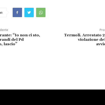
di
edente
Pro
ante: “Io non ci sto,
Termoli. Arrestato 
andi del Pd
violazione del
, lascio”
avvi