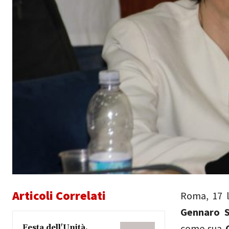
Articoli Correlati
Roma, 17 l
Gennaro S
come sua
C
Festa dell'Unità,