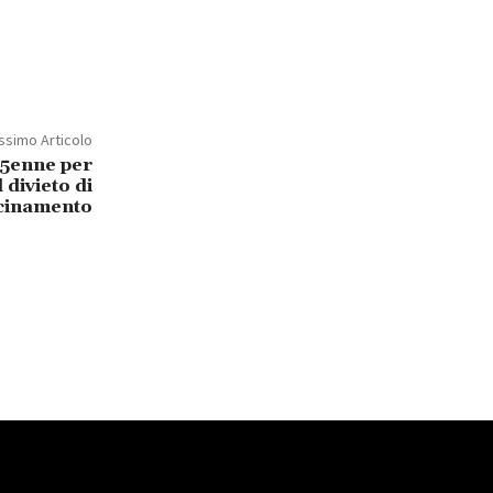
ssimo Articolo
25enne per
 divieto di
cinamento