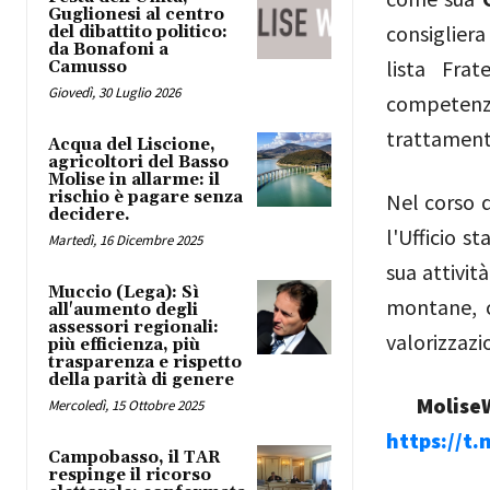
Guglionesi al centro
consigliera
del dibattito politico:
da Bonafoni a
lista Frat
Camusso
Giovedì, 30 Luglio 2026
competenz
trattament
Acqua del Liscione,
agricoltori del Basso
Molise in allarme: il
rischio è pagare senza
Nel corso 
decidere.
l'Ufficio s
Martedì, 16 Dicembre 2025
sua attivit
Muccio (Lega): Sì
montane, c
all'aumento degli
assessori regionali:
valorizzazi
più efficienza, più
trasparenza e rispetto
della parità di genere
MoliseW
Mercoledì, 15 Ottobre 2025
https://t
Campobasso, il TAR
respinge il ricorso