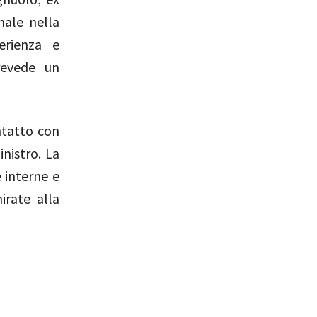
nale nella
erienza e
revede un
ntatto con
inistro. La
e interne e
irate alla