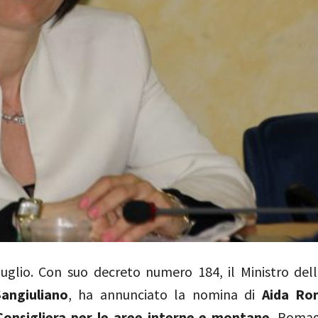
uglio.
Con suo decreto numero 184, il Ministro dell
angiuliano
, ha annunciato la nomina di
Aida Ro
onsigliera per le aree interne e montane
. Romag