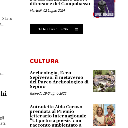
difensore del Campobasso
Martedì, 02 Luglio 2024
di Stato
...
Tutte le news di SPORT
CULTURA
Archeologia, Ecco
...
Sepiverso: il metaverso
del Parco Archeologico di
Sepino
chi
Giovedì, 19 Giugno 2025
Antonietta Aida Caruso
premiata al Premio
letterario internazionale
gli
“Ut pictura poësis”: un
ti...
racconto ambientato a