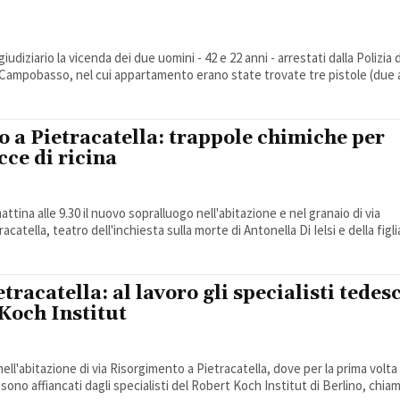
udiziario la vicenda dei due uomini - 42 e 22 anni - arrestati dalla Polizia 
a Campobasso, nel cui appartamento erano state trovate tre pistole (due a
 a Pietracatella: trappole chimiche per
cce di ricina
ttina alle 9.30 il nuovo sopralluogo nell'abitazione e nel granaio di via
catella, teatro dell'inchiesta sulla morte di Antonella Di Ielsi e della figlia
tracatella: al lavoro gli specialisti tedes
Koch Institut
ll'abitazione di via Risorgimento a Pietracatella, dove per la prima volta 
i sono affiancati dagli specialisti del Robert Koch Institut di Berlino, chiama