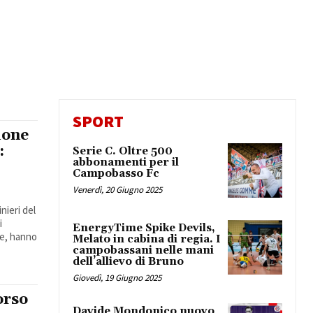
SPORT
ione
:
Serie C. Oltre 500
abbonamenti per il
Campobasso Fc
Venerdì, 20 Giugno 2025
inieri del
i
EnergyTime Spike Devils,
le, hanno
Melato in cabina di regia. I
campobassani nelle mani
dell’allievo di Bruno
Giovedì, 19 Giugno 2025
orso
Davide Mondonico nuovo