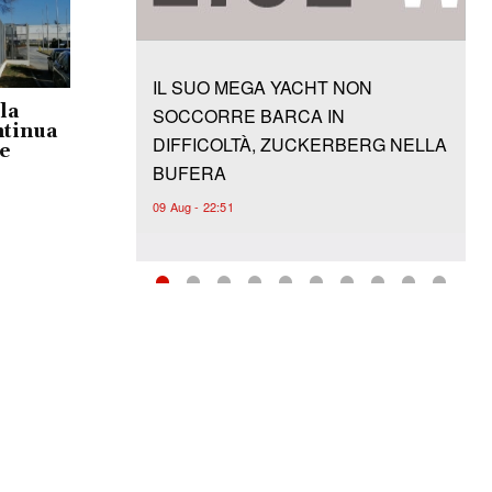
ela
ntinua
 e