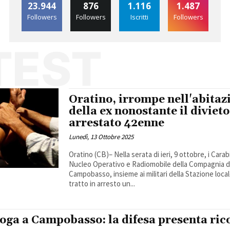
23.944
876
1.116
1.487
Followers
Followers
Iscritti
Followers
TEST
Oratino, irrompe nell'abitaz
della ex nonostante il divieto
arrestato 42enne
Lunedì, 13 Ottobre 2025
Oratino (CB)– Nella serata di ieri, 9 ottobre, i Carab
Nucleo Operativo e Radiomobile della Compagnia d
Campobasso, insieme ai militari della Stazione loca
tratto in arresto un...
roga a Campobasso: la difesa presenta ric