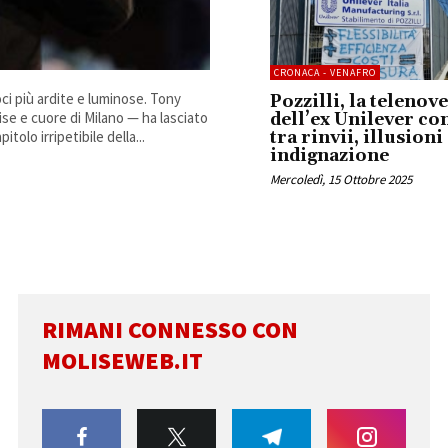
CRONACA - VENAFRO
oci più ardite e luminose. Tony
Pozzilli, la telenov
se e cuore di Milano — ha lasciato
dell’ex Unilever co
tolo irripetibile della...
tra rinvii, illusioni
indignazione
Mercoledì, 15 Ottobre 2025
RIMANI CONNESSO CON
MOLISEWEB.IT