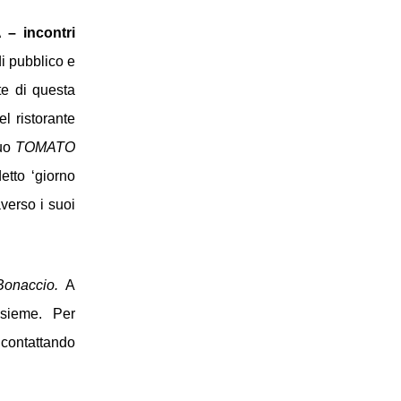
– incontri 
 pubblico e 
e di questa 
nel ristorante 
uo 
TOMATO 
tto ‘giorno 
verso i suoi 
onaccio. 
A 
sieme.
Per 
 contattando 