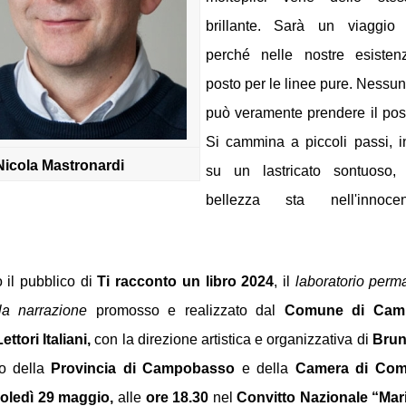
brillante. Sarà un viaggio c
perché nelle nostre esisten
posto per le linee pure. Nessun
può veramente prendere il post
Si cammina a piccoli passi, 
Nicola Mastronardi
su un lastricato sontuoso,
bellezza sta nell'innoce
 il pubblico di
 Ti racconto un libro 2024
, il 
laboratorio perma
lla narrazione
 promosso e realizzato dal 
Comune di Cam
ttori Italiani,
 con la direzione artistica e organizzativa di 
Brun
io della 
Provincia di Campobasso 
e
della
 Camera di Comm
oledì 29 maggio, 
alle
 ore 18.30 
nel
 Convitto Nazionale “Mar