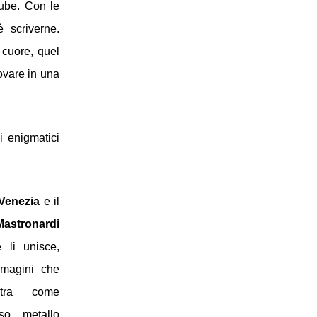
ube. Con le 
scriverne. 
cuore, quel 
ovare in una 
 enigmatici 
Venezia
e
il
Nicola Mastronardi 
 li unisce, 
magini che 
ltra come 
so metallo 