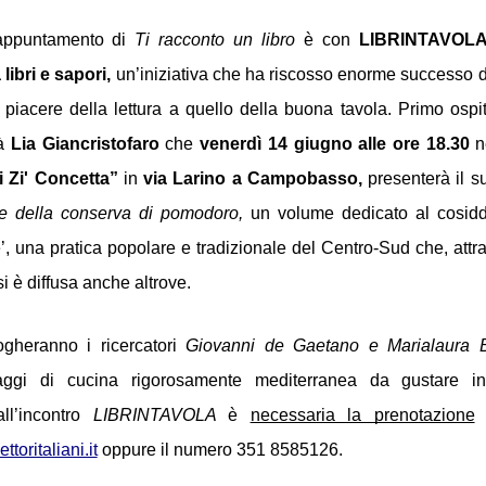
appuntamento di 
Ti racconto un libro
 è con 
LIBRINTAVOLA 
 libri e sapori, 
un’iniziativa che ha riscosso enorme successo di
 piacere della lettura a quello della buona tavola. Primo ospit
à 
Lia Giancristofaro
 che 
venerdì 14 giugno
alle ore 18.30 
i Zi' Concetta”
 in 
via Larino a Campobasso, 
presenterà il s
ale della conserva di pomodoro, 
un volume dedicato al cosidde
ie’, una pratica popolare e tradizionale del Centro-Sud che, attra
si è diffusa anche altrove.
logheranno
i ricercatori 
Giovanni de Gaetano e Marialaura B
aggi di cucina rigorosamente mediterranea da gustare in
ll’incontro 
LIBRINTAVOLA 
è 
necessaria la prenotazione
toritaliani.it
 oppure il numero 351 8585126.