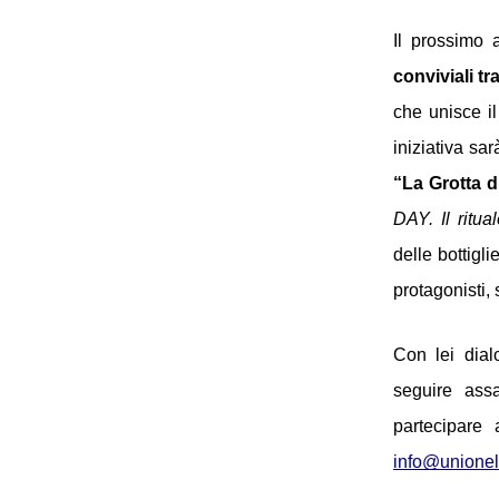
Il prossimo 
conviviali tra
che unisce il
iniziativa sar
“La Grotta d
DAY. Il ritu
delle bottigl
protagonisti, 
Con lei dia
seguire ass
partecipare a
info@unionelet