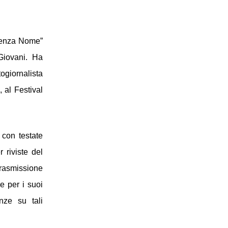
Senza Nome” 
iovani. Ha 
giornalista 
al Festival 
 con testate 
riviste del 
settore; dal 2017 realizza documentari di viaggi a cavallo nel mondo per la trasmissione 
 per i suoi 
ze su tali 