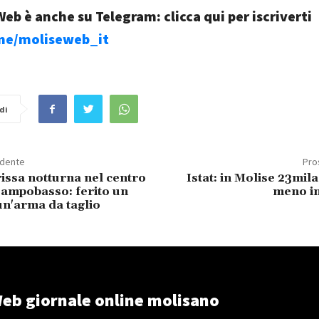
eb è anche su Telegram: clicca qui per iscriverti
.me/moliseweb_it
di
edente
Pro
issa notturna nel centro
Istat: in Molise 23mila
Campobasso: ferito un
meno in
n'arma da taglio
eb giornale online molisano