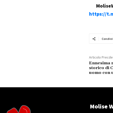
MoliseW
https://t
Condivi
Articolo Precd
Ennesima r
storico di 
uomo con u
Molise W