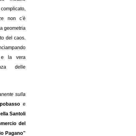
omplicato, 
ze non c'è 
a geometria 
o del caos. 
inciampando 
 e la vera 
nza delle 
nente sulla 
pobasso
 e 
ella Santoli
ercio del 
io Pagano” 