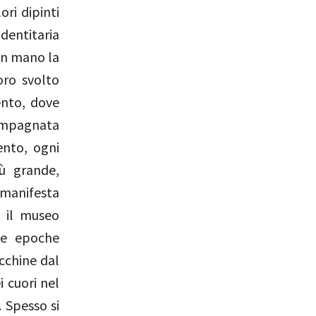
ori dipinti
identitaria
an mano la
oro svolto
ento, dove
ccompagnata
nto, ogni
iù grande,
 manifesta
è il museo
rie epoche
acchine dal
 cuori nel
 Spesso si