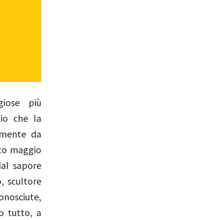
giose più
zio che la
tamente da
tto maggio
dal sapore
o, scultore
nosciute,
 tutto, a