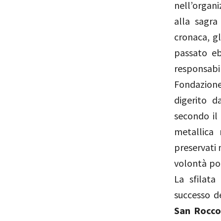
nell’organi
alla sagra
cronaca, g
passato eb
responsabi
Fondazion
digerito da
secondo il
metallica 
preservati n
volontà pop
La sfilata
successo de
San Rocco