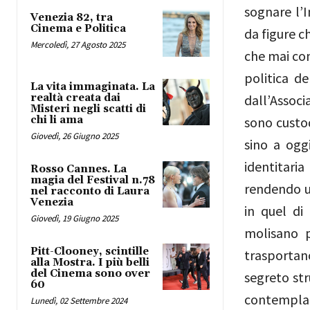
sognare l’In
Venezia 82, tra
Cinema e Politica
da figure 
Mercoledì, 27 Agosto 2025
che mai com
politica d
La vita immaginata. La
realtà creata dai
dall’Assoc
Misteri negli scatti di
chi li ama
sono custod
Giovedì, 26 Giugno 2025
sino a ogg
identitari
Rosso Cannes. La
magia del Festival n.78
rendendo un
nel racconto di Laura
Venezia
in quel di
Giovedì, 19 Giugno 2025
molisano p
Pitt-Clooney, scintille
trasportano
alla Mostra. I più belli
del Cinema sono over
segreto str
60
contemplar
Lunedì, 02 Settembre 2024