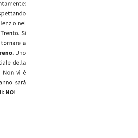
ntamente:
spettando
ilenzio nel
Trento. Si
 tornare a
reno.
Uno
iale della
”.
Non vi è
anno sarà
li:
NO
!