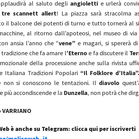
applaudirà al saluto degli
angioletti
e urlerà convi
 tre scannett allert
! La piazza sarà stracolma a
tto il balcone dei potenti di turno e tutto tornerà al s
macchine, al ritorno dall’apoteosi, nel museo di via 
con ansia l’anno che “
vene”
e magari, si spererà di
 tradizione che fa amare l
’Eterno
e fa discutere il
Ter
ozionale della processione anche sulla rivista uffic
e Italiana Tradizioni Popolari
“Il Folklore d’Italia
 non si conoscono le tentazioni. Il
diavolo
quest’
e più accondiscende e la
Dunzella
, non potrà che dirg
io VARRIANO
eb è anche su Telegram: clicca qui per iscriverti
.me/moliseweb_it