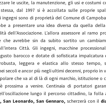
zzare le uscite, la manutenzione, gli usi e costumi c
 stessa, dal 1997 si è accollata sulle proprie spal
li ingegni sono di proprietà del Comune di Campoba
be a presentare una idea diversa da quella della
lità dell’Associazione. L’allora assessore al ramo p
e che avrebbe sin da subito sortito un cambia
ll’intera Città. Gli ingegni, macchine processionali
 gusto barocco e dotate di sofisticata impalcatura 
robusta, leggera e elastica allo stesso tempo, s
ei secoli e ancor più negli ultimi decenni, proprio in v
olare che va al di là di ogni marchio, istituzione o 
 è prossima a venire. Centinaia di portatori garan
ll’oscillazione lungo il percorso cittadino, la folla
, San Leonardo, San Gennaro,
scherzerà con il
di