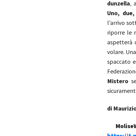
dunzella
, 
Uno, due,
l’arrivo so
riporre le 
aspetterà 
volare. Una
spaccato em
Federazion
Mistero
se
sicurament
di Mauriz
MoliseW
https://t