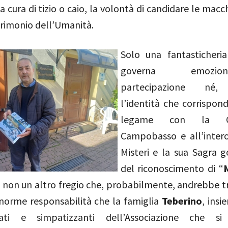
a cura di tizio o caio, la volontà di candidare le macc
trimonio dell’Umanità.
Solo una fantasticheri
governa emoz
partecipazione né, 
l’identità che corrispond
legame con la C
Campobasso e all’intero
Misteri e la sua Sagra 
del riconoscimento di “
e non un altro fregio che, probabilmente, andrebbe tr
’enorme responsabilità che la famiglia
Teberino
, insi
iati e simpatizzanti dell’Associazione che s