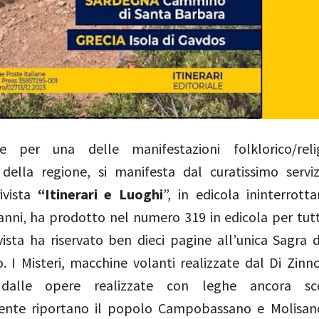
ne per una delle manifestazioni folklorico/reli
della regione, si manifesta dal curatissimo servi
ivista
“Itinerari e Luoghi
”, in edicola ininterrot
anni, ha prodotto nel numero 319 in edicola per tu
vista ha riservato ben dieci pagine all’unica Sagra 
to. I Misteri, macchine volanti realizzate dal Di Zinn
dalle opere realizzate con leghe ancora sco
nte riportano il popolo Campobassano e Molisano