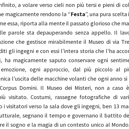
finito, a volare verso cieli non più tersi e pieni di col
che magicamente rendono la “
Festa
”, una pura scelta 
e essa, riporta alla mente il passato glorioso che m
elle parole sta depauperando senza appello. Il lav
iazione che gestisce mirabilmente il Museo di via Tr
iti gli ingegni e con essi l’intera storia che l’ha a
i, ha magicamente saputo conservare ogni sentime
a emozione, ogni approccio, dal più piccolo al p
ica l’uscita delle macchine volanti che ogni anno si
 Corpus Domini. Il Museo dei Misteri, non a caso 
iù visitato. Costumi, rassegne fotografiche di va
 i visitatori verso la sala dove gli ingegni, ben 13 m
utturale, segnano il tempo e governano il battito dei
e il sogno e la magia di un contesto unico al Mondo.