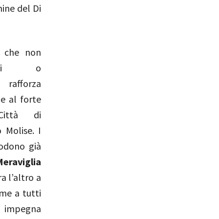
hine del Di
a che non
ioni o
rafforza
e al forte
ittà di
 Molise. I
godono già
Meraviglia
a l’altro a
eme a tutti
i impegna