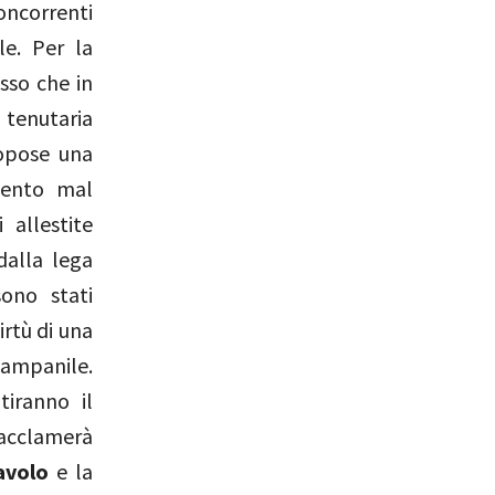
oncorrenti
le. Per la
sso che in
 tenutaria
ropose una
mento mal
 allestite
dalla lega
ono stati
irtù di una
campanile.
tiranno il
 acclamerà
avolo
e la