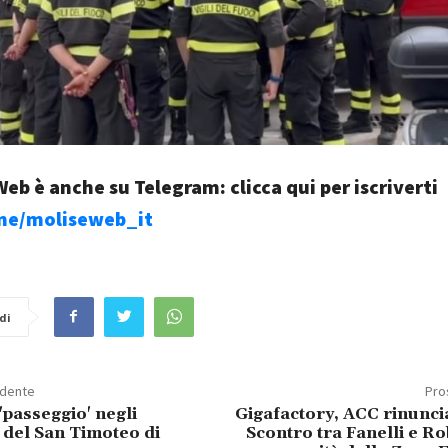
eb è anche su Telegram: clicca qui per iscriverti
.me/moliseweb_it
di
edente
Pro
'passeggio' negli
Gigafactory, ACC rinuncia
 del San Timoteo di
Scontro tra Fanelli e Ro