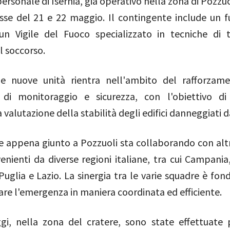
ersonale di Isernia, già operativo nella zona di Pozzu
osse del 21 e 22 maggio. Il contingente include un f
un Vigile del Fuoco specializzato in tecniche di 
l soccorso.
lle nuove unità rientra nell'ambito del rafforzam
 di monitoraggio e sicurezza, con l'obiettivo di
 valutazione della stabilità degli edifici danneggiati d
e appena giunto a Pozzuoli sta collaborando con altri
nienti da diverse regioni italiane, tra cui Campania,
 Puglia e Lazio. La sinergia tra le varie squadre è f
are l'emergenza in maniera coordinata ed efficiente.
gi, nella zona del cratere, sono state effettuate 