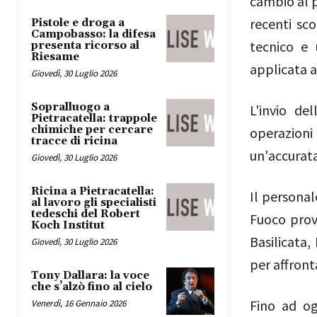
cambio al p
recenti sc
Pistole e droga a
Campobasso: la difesa
tecnico e 
presenta ricorso al
Riesame
applicata a
Giovedì, 30 Luglio 2026
Sopralluogo a
L'invio de
Pietracatella: trappole
chimiche per cercare
operazioni
tracce di ricina
un'accurata
Giovedì, 30 Luglio 2026
Ricina a Pietracatella:
Il personal
al lavoro gli specialisti
tedeschi del Robert
Fuoco prove
Koch Institut
Basilicata,
Giovedì, 30 Luglio 2026
per affront
Tony Dallara: la voce
che s’alzò fino al cielo
Fino ad og
Venerdì, 16 Gennaio 2026