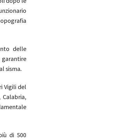
oli dopo le
unzionario
topografia
ento delle
 garantire
al sisma.
 Vigili del
 Calabria,
ondamentale
più di 500