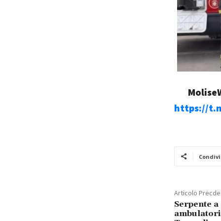
MoliseW
https://t
Condivi
Articolo Precd
Serpente a 
ambulatori