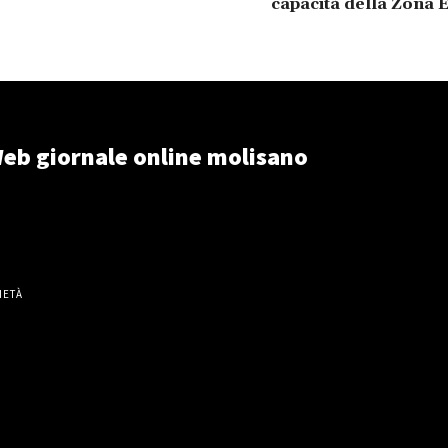
capacità della Zona
eb giornale online molisano
IETÀ