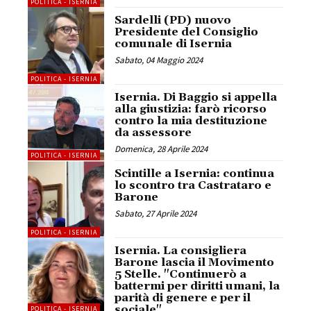
POLITICA - ISERNIA
Sardelli (PD) nuovo
Presidente del Consiglio
comunale di Isernia
Sabato, 04 Maggio 2024
POLITICA - ISERNIA
Isernia. Di Baggio si appella
alla giustizia: farò ricorso
contro la mia destituzione
da assessore
Domenica, 28 Aprile 2024
POLITICA - ISERNIA
Scintille a Isernia: continua
lo scontro tra Castrataro e
Barone
Sabato, 27 Aprile 2024
POLITICA - ISERNIA
Isernia. La consigliera
Barone lascia il Movimento
5 Stelle. "Continuerò a
battermi per diritti umani, la
parità di genere e per il
sociale"
POLITICA - ISERNIA