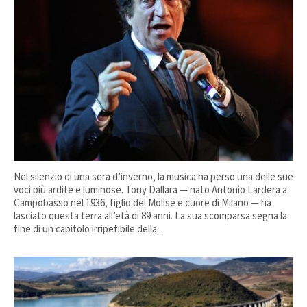
Nel silenzio di una sera d’inverno, la musica ha perso una delle sue
voci più ardite e luminose. Tony Dallara — nato Antonio Lardera a
Campobasso nel 1936, figlio del Molise e cuore di Milano — ha
lasciato questa terra all’età di 89 anni. La sua scomparsa segna la
fine di un capitolo irripetibile della...