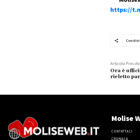
https://t
Condivi
Articolo Precd
Ora è uffici
rieletto p
Molise W
CONTATTACI
CRONACA