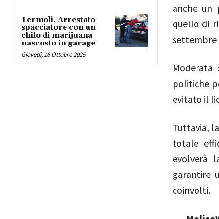
anche un p
Termoli. Arrestato
quello di r
spacciatore con un
chilo di marijuana
settembre 
nascosto in garage
Giovedì, 16 Ottobre 2025
Moderata s
politiche p
evitato il 
Tuttavia, l
totale eff
evolverà l
garantire u
coinvolti.
MoliseW