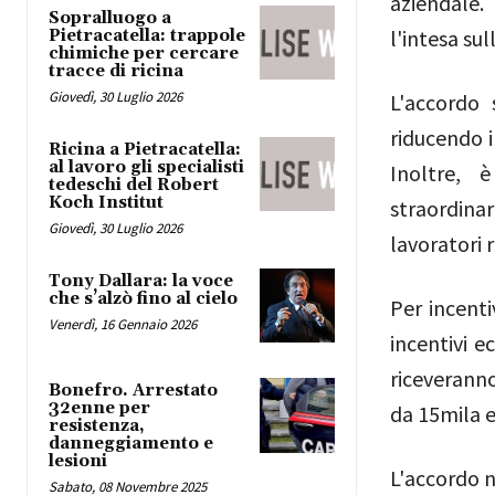
aziendale. 
Sopralluogo a
l'intesa su
Pietracatella: trappole
chimiche per cercare
tracce di ricina
Giovedì, 30 Luglio 2026
L'accordo 
riducendo i
Ricina a Pietracatella:
al lavoro gli specialisti
Inoltre, 
tedeschi del Robert
Koch Institut
straordina
Giovedì, 30 Luglio 2026
lavoratori 
Tony Dallara: la voce
che s’alzò fino al cielo
Per incenti
Venerdì, 16 Gennaio 2026
incentivi e
riceveranno
Bonefro. Arrestato
32enne per
da 15mila e
resistenza,
danneggiamento e
lesioni
L'accordo n
Sabato, 08 Novembre 2025