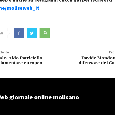
.me/moliseweb_it
di
edente
Pro
ale, Aldo Patriciello
Davide Mondon
arlamentare europeo
difensore del C
eb giornale online molisano