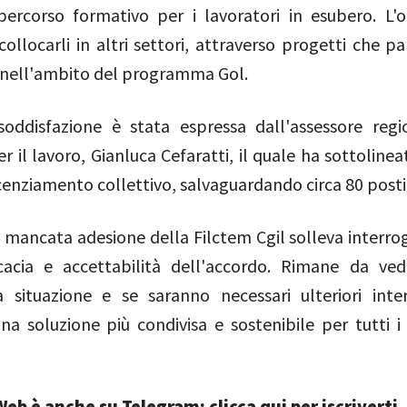
ercorso formativo per i lavoratori in esubero. L'o
icollocarli in altri settori, attraverso progetti che p
nell'ambito del programma Gol.
oddisfazione è stata espressa dall'assessore regi
er il lavoro, Gianluca Cefaratti, il quale ha sottolinea
licenziamento collettivo, salvaguardando circa 80 posti 
a mancata adesione della Filctem Cgil solleva interrog
icacia e accettabilità dell'accordo. Rimane da v
a situazione e se saranno necessari ulteriori inte
na soluzione più condivisa e sostenibile per tutti i 
eb è anche su Telegram: clicca qui per iscriverti