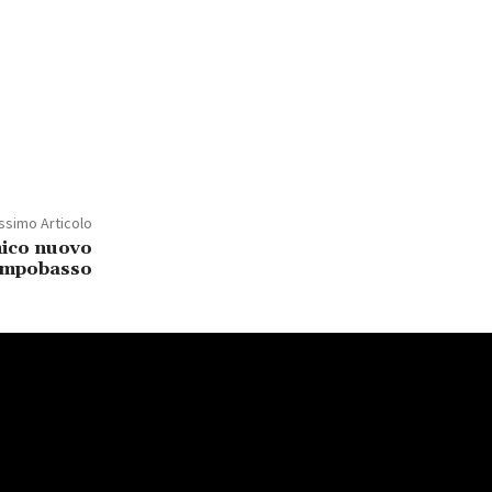
ssimo Articolo
ico nuovo
ampobasso