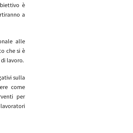
biettivo è
artiranno a
onale alle
to che si è
di lavoro.
ativi sulla
edere come
rventi per
lavoratori