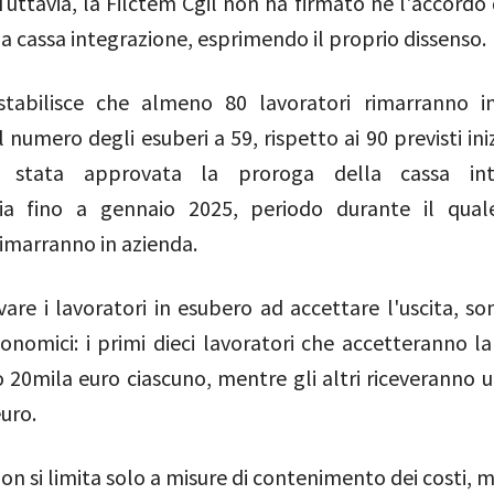
Tuttavia, la Filctem Cgil non ha firmato né l'accordo
lla cassa integrazione, esprimendo il proprio dissenso.
stabilisce che almeno 80 lavoratori rimarranno i
l numero degli esuberi a 59, rispetto ai 90 previsti in
è stata approvata la proroga della cassa int
ria fino a gennaio 2025, periodo durante il qual
rimarranno in azienda.
vare i lavoratori in esubero ad accettare l'uscita, so
conomici: i primi dieci lavoratori che accetteranno l
 20mila euro ciascuno, mentre gli altri riceveranno 
uro.
on si limita solo a misure di contenimento dei costi,