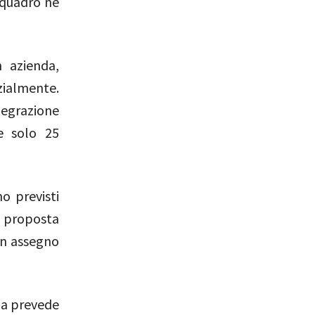
 quadro né
n azienda,
izialmente.
egrazione
e solo 25
no previsti
a proposta
un assegno
 ma prevede