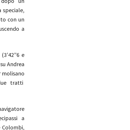
– dopo un
 speciale,
ato con un
iuscendo a
 (3’42”6 e
i su Andrea
er molisano
ue tratti
navigatore
cipassi a
e Colombi,