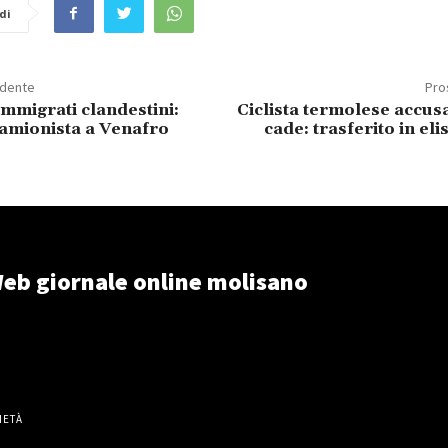
di
edente
Pro
mmigrati clandestini:
Ciclista termolese accus
camionista a Venafro
cade: trasferito in el
eb giornale online molisano
IETÀ