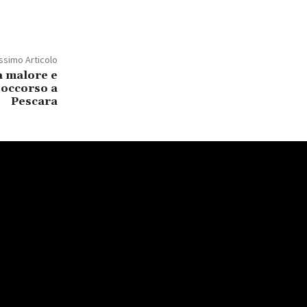
ssimo Articolo
a malore e
isoccorso a
Pescara