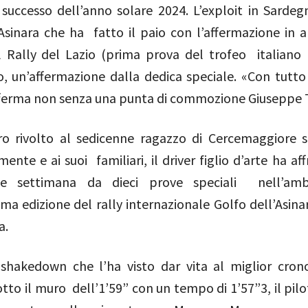
successo dell’anno solare 2024. L’exploit in Sardegn
Asinara che ha fatto il paio con l’affermazione in a
l Rally del Lazio (prima prova del trofeo italiano r
, un’affermazione dalla dedica speciale. «Con tutto 
ferma non senza una punta di commozione Giuseppe 
ro rivolto al sedicenne ragazzo di Cercemaggiore
nte e ai suoi familiari, il driver figlio d’arte ha af
ne settimana da dieci prove speciali nell’amb
ma edizione del rally internazionale Golfo dell’Asina
na.
hakedown che l’ha visto dar vita al miglior cron
tto il muro dell’1’59” con un tempo di 1’57”3, il pil