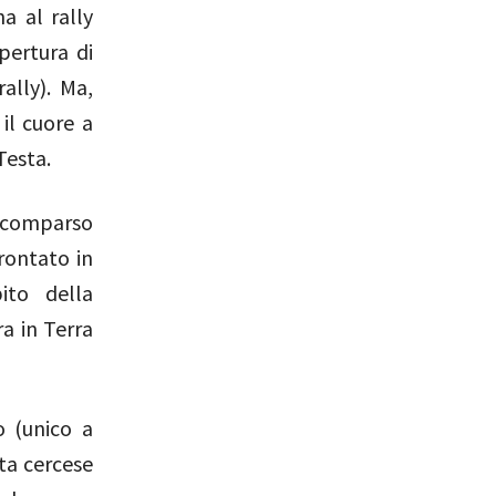
a al rally
pertura di
ally). Ma,
il cuore a
Testa.
 scomparso
frontato in
ito della
ra in Terra
o (unico a
ota cercese