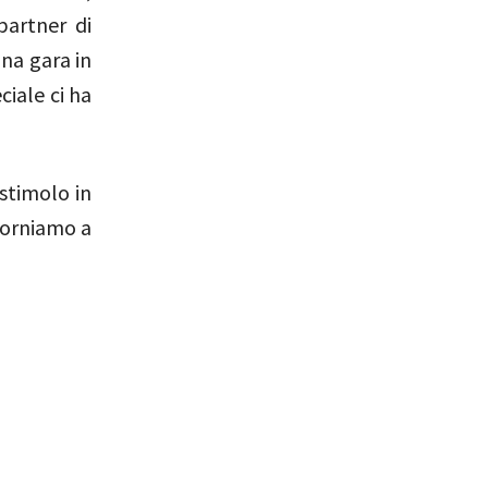
partner di
na gara in
ciale ci ha
 stimolo in
 torniamo a