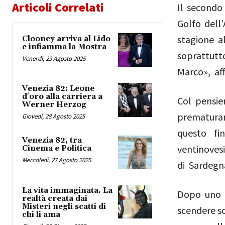
Articoli Correlati
Il secondo 
Golfo dell’
stagione a
Clooney arriva al Lido
e infiamma la Mostra
soprattutto
Venerdì, 29 Agosto 2025
Marco», af
Venezia 82: Leone
d'oro alla carriera a
Col pensie
Werner Herzog
prematurame
Giovedì, 28 Agosto 2025
questo fi
Venezia 82, tra
ventinovesi
Cinema e Politica
Mercoledì, 27 Agosto 2025
di Sardeg
La vita immaginata. La
Dopo uno s
realtà creata dai
Misteri negli scatti di
scendere so
chi li ama