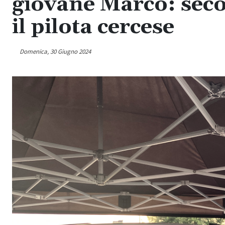
giovane Marco: seco
il pilota cercese
Domenica, 30 Giugno 2024