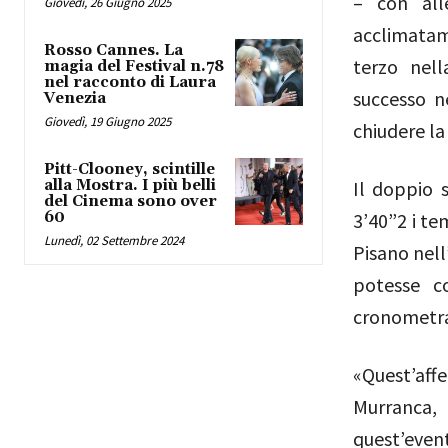
– con all
Giovedì, 26 Giugno 2025
acclimatam
Rosso Cannes. La
terzo nell
magia del Festival n.78
nel racconto di Laura
successo n
Venezia
Giovedì, 19 Giugno 2025
chiudere l
Pitt-Clooney, scintille
alla Mostra. I più belli
Il doppio 
del Cinema sono over
60
3’40”2 i te
Lunedì, 02 Settembre 2024
Pisano nell
potesse co
cronometrat
«Quest’aff
Murranca,
quest’even