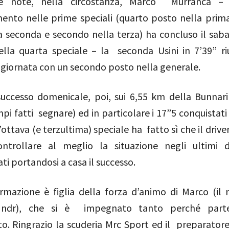
e note, nella circostanza, Marco Murranca 
ento nelle prime speciali (quarto posto nella prima
a seconda e secondo nella terza) ha concluso il sab
ella quarta speciale – la seconda Usini in 7’39” r
a giornata con un secondo posto nella generale.
successo domenicale, poi, sui 6,55 km della Bunnari
mpi fatti segnare) ed in particolare i 17”5 conquistat
’ottava (e terzultima) speciale ha fatto sì che il driv
ntrollare al meglio la situazione negli ultimi d
i portandosi a casa il successo.
ermazione è figlia della forza d’animo di Marco (il 
 ndr), che si è impegnato tanto perché parte
to. Ringrazio la scuderia Mrc Sport ed il preparator