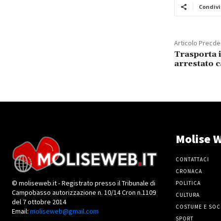
Condivi
Articolo Precd
Trasporta i
arrestato 
Molise W
CONTATTACI
CRONACA
© moliseweb.it - Registrato presso il Tribunale di
POLITICA
Campobasso autorizzazione n. 10/14 Cron n.1109
CULTURA
del 7 ottobre 2014
COSTUME E SOC
Email:
moliseweb@gmail.com
SPORT