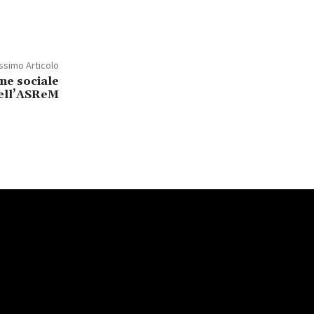
ssimo Articolo
one sociale
dell’ASReM