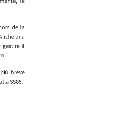
mente, le
orsi della
. Anche una
 gestire il
ro.
 più breve
ulla SS85.