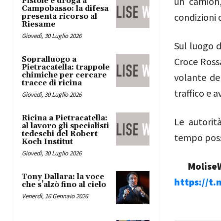
un camion,
Pistole e droga a
Campobasso: la difesa
condizioni d
presenta ricorso al
Riesame
Giovedì, 30 Luglio 2026
Sul luogo d
Sopralluogo a
Croce Rossa
Pietracatella: trappole
chimiche per cercare
volante del
tracce di ricina
traffico e 
Giovedì, 30 Luglio 2026
Ricina a Pietracatella:
Le autorit
al lavoro gli specialisti
tedeschi del Robert
tempo possi
Koch Institut
Giovedì, 30 Luglio 2026
MoliseW
Tony Dallara: la voce
https://t
che s’alzò fino al cielo
Venerdì, 16 Gennaio 2026