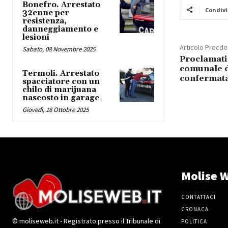
Bonefro. Arrestato
Condivi
32enne per
resistenza,
danneggiamento e
lesioni
Articolo Precd
Sabato, 08 Novembre 2025
Proclamati g
comunale 
Termoli. Arrestato
confermata
spacciatore con un
chilo di marijuana
nascosto in garage
Giovedì, 16 Ottobre 2025
Molise W
CONTATTACI
CRONACA
© moliseweb.it - Registrato presso il Tribunale di
POLITICA