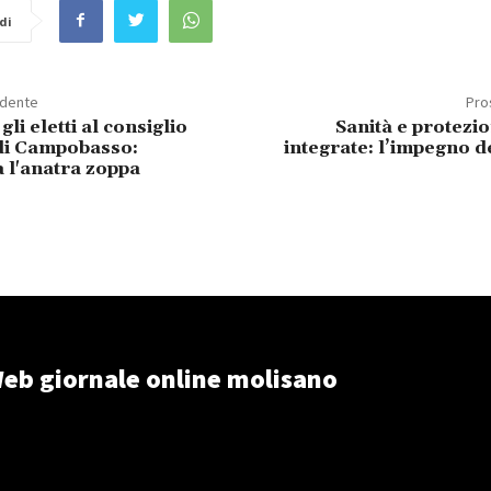
di
edente
Pro
li eletti al consiglio
Sanità e protezi
di Campobasso:
integrate: l’impegno 
 l'anatra zoppa
eb giornale online molisano