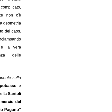
omplicato, 
ze non c'è 
a geometria 
o del caos. 
inciampando 
 e la vera 
nza delle 
nente sulla 
pobasso
 e 
ella Santoli
ercio del 
io Pagano” 