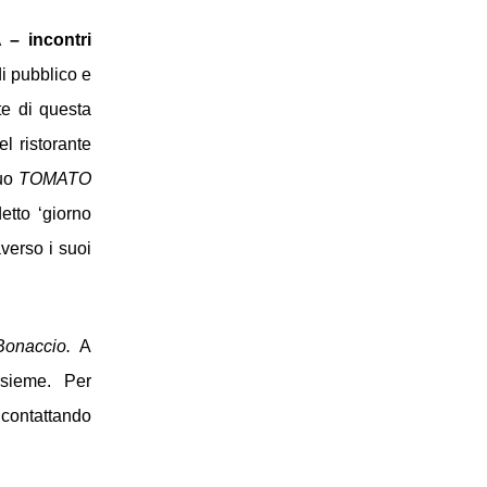
– incontri 
 pubblico e 
e di questa 
nel ristorante 
uo 
TOMATO 
tto ‘giorno 
verso i suoi 
onaccio. 
A 
sieme.
Per 
 contattando 