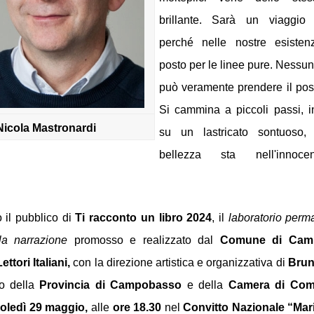
brillante. Sarà un viaggio c
perché nelle nostre esisten
posto per le linee pure. Nessun
può veramente prendere il post
Si cammina a piccoli passi, 
Nicola Mastronardi
su un lastricato sontuoso,
bellezza sta nell'innoce
 il pubblico di
 Ti racconto un libro 2024
, il 
laboratorio perma
lla narrazione
 promosso e realizzato dal 
Comune di Cam
ttori Italiani,
 con la direzione artistica e organizzativa di 
Brun
io della 
Provincia di Campobasso 
e
della
 Camera di Comm
oledì 29 maggio, 
alle
 ore 18.30 
nel
 Convitto Nazionale “Mar