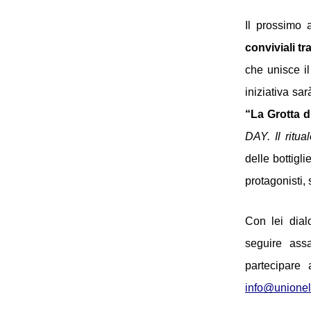
Il prossimo 
conviviali tra
che unisce il
iniziativa sar
“La Grotta d
DAY. Il ritu
delle bottigl
protagonisti, 
Con lei dia
seguire ass
partecipare a
info@unionelet