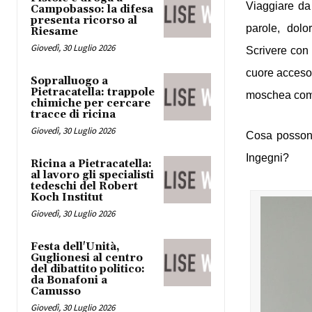
Viaggiare da 
Campobasso: la difesa
presenta ricorso al
parole, dolo
Riesame
Giovedì, 30 Luglio 2026
Scrivere con 
cuore acceso 
Sopralluogo a
Pietracatella: trappole
moschea come 
chimiche per cercare
tracce di ricina
Giovedì, 30 Luglio 2026
Cosa possono 
Ingegni? 
Ricina a Pietracatella:
al lavoro gli specialisti
tedeschi del Robert
Koch Institut
Giovedì, 30 Luglio 2026
Festa dell'Unità,
Guglionesi al centro
del dibattito politico:
da Bonafoni a
Camusso
Giovedì, 30 Luglio 2026