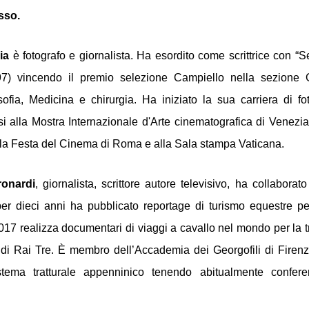
sso.
ia 
è fotografo e giornalista. Ha esordito come scrittrice con “
97) vincendo il premio selezione Campiello nella sezione G
sofia, Medicina e chirurgia. Ha iniziato la sua carriera di foto
i alla Mostra Internazionale d'Arte cinematografica di Venezia, 
la Festa del Cinema di Roma e alla Sala stampa Vaticana. 
ronardi
, giornalista, scrittore autore televisivo, ha collaborato
er dieci anni ha pubblicato reportage di turismo equestre per 
 di Rai Tre. È membro dell’Accademia dei Georgofili di Firenze
stema tratturale appenninico tenendo abitualmente conferen