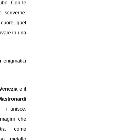
ube. Con le 
scriverne. 
cuore, quel 
ovare in una 
 enigmatici 
Venezia
e
il
Nicola Mastronardi 
 li unisce, 
magini che 
ltra come 
so metallo 