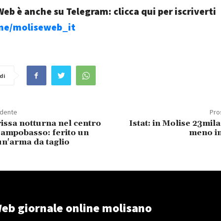
eb è anche su Telegram: clicca qui per iscriverti
.me/moliseweb_it
di
edente
Pro
issa notturna nel centro
Istat: in Molise 23mila
Campobasso: ferito un
meno in
n'arma da taglio
eb giornale online molisano