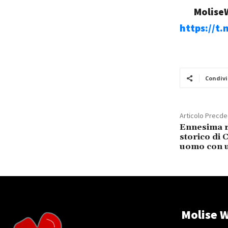
MoliseW
https://t
Condivi
Articolo Precd
Ennesima r
storico di 
uomo con u
Molise W