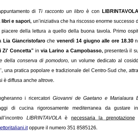
appuntamento di 
Ti racconto un libro
 è con 
LIBRINTAVOLA 
 libri e sapori, 
un’iniziativa che ha riscosso enorme successo di
 piacere della lettura a quello della buona tavola. Primo ospit
à 
Lia Giancristofaro
 che 
venerdì 14 giugno
alle ore 18.30 
i Zi' Concetta”
 in 
via Larino a Campobasso, 
presenterà il s
ale della conserva di pomodoro, 
un volume dedicato al cosidde
ie’, una pratica popolare e tradizionale del Centro-Sud che, attra
si è diffusa anche altrove.
logheranno
i ricercatori 
Giovanni de Gaetano e Marialaura B
aggi di cucina rigorosamente mediterranea da gustare in
ll’incontro 
LIBRINTAVOLA 
è 
necessaria la prenotazione
toritaliani.it
 oppure il numero 351 8585126.