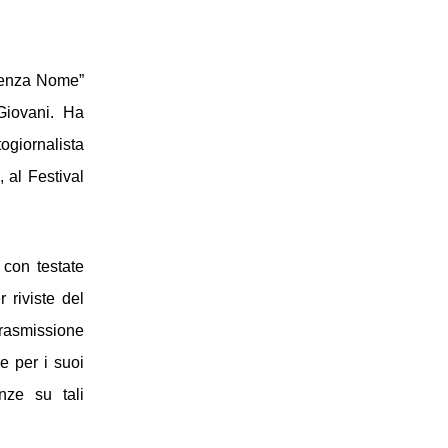
Senza Nome” 
iovani. Ha 
giornalista 
al Festival 
 con testate 
riviste del 
settore; dal 2017 realizza documentari di viaggi a cavallo nel mondo per la trasmissione 
 per i suoi 
ze su tali 