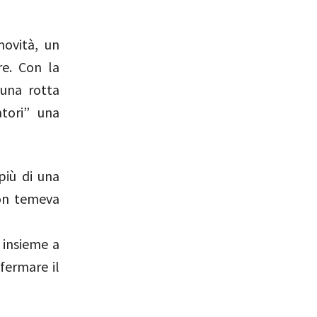
ovità, un
re. Con la
 una rotta
atori” una
più di una
non temeva
0 insieme a
fermare il