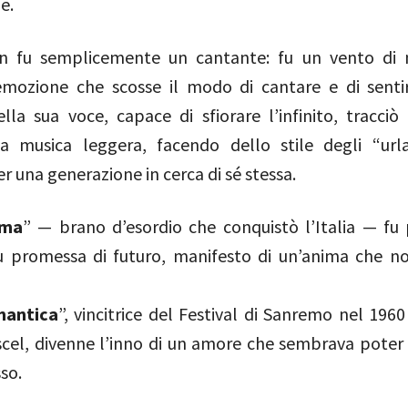
e.
n fu semplicemente un cantante: fu un vento di n
emozione che scosse il modo di cantare e di senti
lla sua voce, capace di sfiorare l’infinito, tracciò
a musica leggera, facendo dello stile degli “url
r una generazione in cerca di sé stessa.
ima
” — brano d’esordio che conquistò l’Italia — fu 
u promessa di futuro, manifesto di un’anima che 
antica
”, vincitrice del Festival di Sanremo nel 196
cel, divenne l’inno di un amore che sembrava poter 
so.