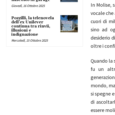
In Molise,
Giovedì, 16 Ottobre 2025
vocale che 
Pozzilli, la telenovela
cuori di mi
dell’ex Unilever
continua tra rinvii,
sino ad og
illusioni e
indignazione
desiderio d
Mercoledì, 15 Ottobre 2025
oltre i conf
Quando la s
fu un alt
generazioni
mondo, ma s
si spegne e
di ascoltar
essere moli