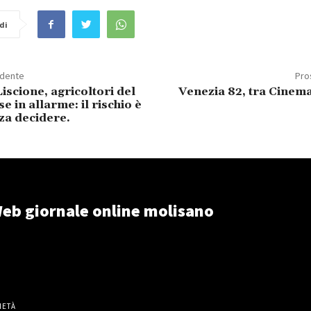
di
edente
Pro
iscione, agricoltori del
Venezia 82, tra Cinema
e in allarme: il rischio è
za decidere.
eb giornale online molisano
IETÀ