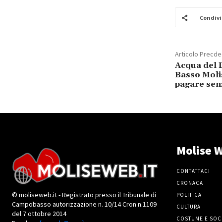
Condivi
Articolo Precd
Acqua del L
Basso Molis
pagare sen
Molise W
CONTATTACI
CRONACA
© moliseweb.it - Registrato presso il Tribunale di
POLITICA
Campobasso autorizzazione n. 10/14 Cron n.1109
CULTURA
del 7 ottobre 2014
COSTUME E SOC