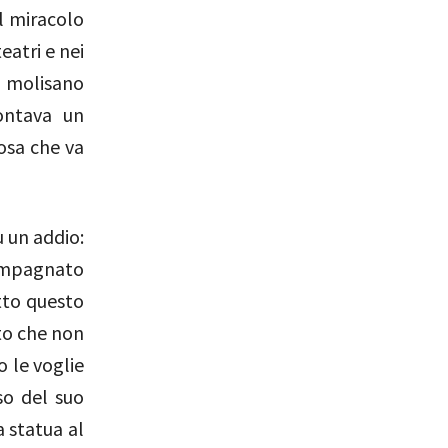
l miracolo
eatri e nei
o molisano
contava un
osa che va
 un addio:
ompagnato
tto questo
to che non
o le voglie
oso del suo
a statua al