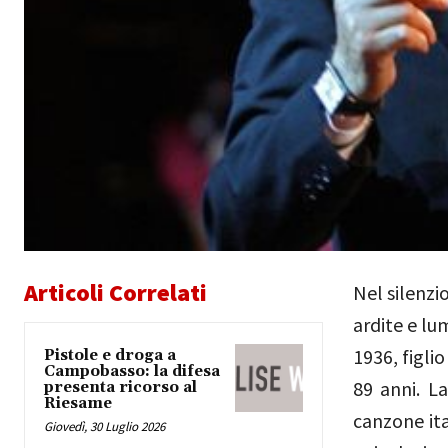
Articoli Correlati
Nel silenzi
ardite e lu
1936, figlio
Pistole e droga a
Campobasso: la difesa
89 anni. La
presenta ricorso al
Riesame
canzone ita
Giovedì, 30 Luglio 2026