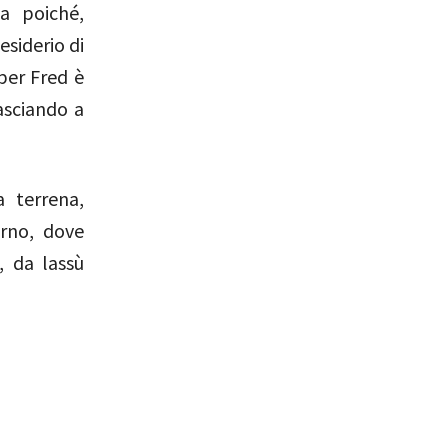
a poiché,
esiderio di
 per Fred è
lasciando a
a terrena,
erno, dove
, da lassù