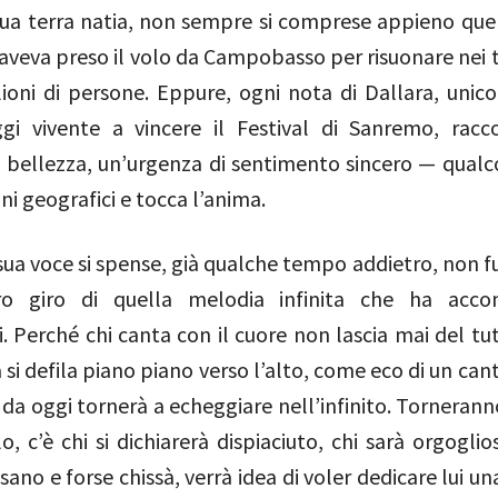
 sua terra natia, non sempre si comprese appieno que
aveva preso il volo da Campobasso per risuonare nei t
lioni di persone. Eppure, ogni nota di Dallara, unic
gi vivente a vincere il Festival di Sanremo, rac
i bellezza, un’urgenza di sentimento sincero — qualc
ini geografici e tocca l’anima.
ua voce si spense, già qualche tempo addietro, non fu
ro giro di quella melodia infinita che ha acc
. Perché chi canta con il cuore non lascia mai del tu
i defila piano piano verso l’alto, come eco di un can
 da oggi tornerà a echeggiare nell’infinito. Tornerann
lo, c’è chi si dichiarerà dispiaciuto, chi sarà orgogli
sano e forse chissà, verrà idea di voler dedicare lui un