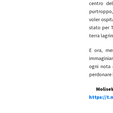
centro del
purtroppo, 
voler ospit
stato per T
terra lagri
E ora, men
immaginiam
ogni nota 
perdonare i
MoliseW
https://t