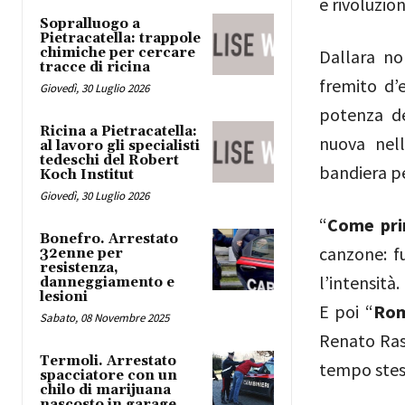
e rivoluzion
Sopralluogo a
Pietracatella: trappole
chimiche per cercare
Dallara no
tracce di ricina
fremito d’
Giovedì, 30 Luglio 2026
potenza de
Ricina a Pietracatella:
nuova nell
al lavoro gli specialisti
tedeschi del Robert
bandiera pe
Koch Institut
Giovedì, 30 Luglio 2026
“
Come pr
Bonefro. Arrestato
canzone: f
32enne per
resistenza,
l’intensità.
danneggiamento e
lesioni
E poi “
Rom
Sabato, 08 Novembre 2025
Renato Ras
Termoli. Arrestato
tempo stes
spacciatore con un
chilo di marijuana
nascosto in garage