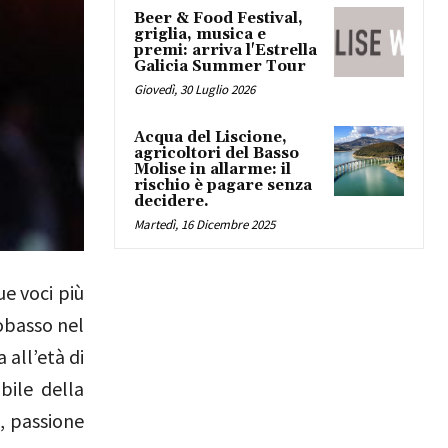
Beer & Food Festival,
griglia, musica e
premi: arriva l'Estrella
Galicia Summer Tour
Giovedì, 30 Luglio 2026
Acqua del Liscione,
agricoltori del Basso
Molise in allarme: il
rischio è pagare senza
decidere.
Martedì, 16 Dicembre 2025
ue voci più
obasso nel
 all’età di
bile della
e, passione