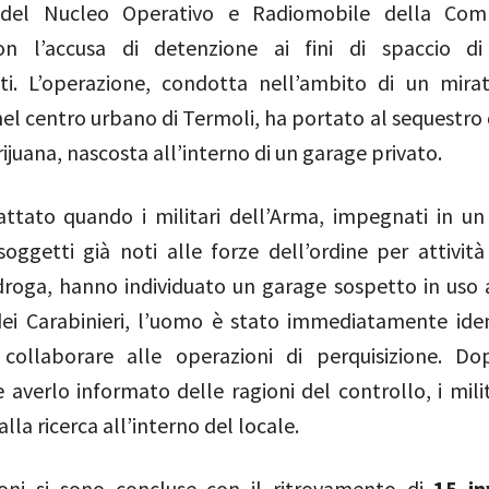
 del Nucleo Operativo e Radiomobile della Com
on l’accusa di detenzione ai fini di spaccio di
ti. L’operazione, condotta nell’ambito di un mirat
el centro urbano di Termoli, ha portato al sequestro 
rijuana, nascosta all’interno di un garage privato.
attato quando i militari dell’Arma, impegnati in un
oggetti già noti alle forze dell’ordine per attività
 droga, hanno individuato un garage sospetto in uso 
 dei Carabinieri, l’uomo è stato immediatamente iden
 collaborare alle operazioni di perquisizione. Do
 e averlo informato delle ragioni del controllo, i mil
lla ricerca all’interno del locale.
oni si sono concluse con il ritrovamento di
15 in