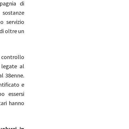
pagnia di
 sostanze
o servizio
di oltre un
 controllo
 legate al
al 38enne.
tificato e
po essersi
itari hanno
volucri in