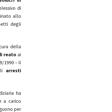
lessivo di
inato allo
tti degli
cura della
di reato
ai
9/1990 – il
gli
arresti
iziaria ha
e a carico
eguono per