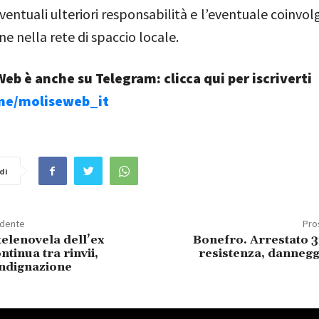
ventuali ulteriori responsabilità e l’eventuale coinvo
ne nella rete di spaccio locale.
eb è anche su Telegram: clicca qui per iscriverti
.me/moliseweb_it
di
edente
Pro
 telenovela dell’ex
Bonefro. Arrestato 
ntinua tra rinvii,
resistenza, danneg
 indignazione