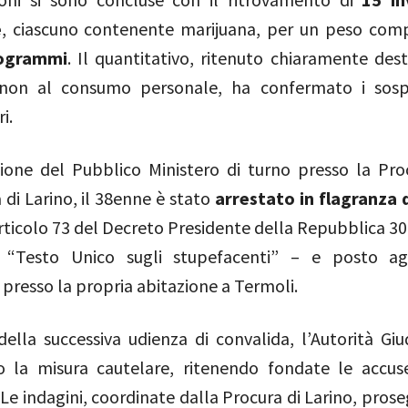
e
, ciascuno contenente marijuana, per un peso comp
logrammi
. Il quantitativo, ritenuto chiaramente dest
non al consumo personale, ha confermato i sospe
i.
zione del Pubblico Ministero di turno presso la Pro
di Larino, il 38enne è stato
arrestato in flagranza 
articolo 73 del Decreto Presidente della Repubblica 30
o “Testo Unico sugli stupefacenti” – e posto a
presso la propria abitazione a Termoli.
ella successiva udienza di convalida, l’Autorità Giud
 la misura cautelare, ritenendo fondate le accus
Le indagini, coordinate dalla Procura di Larino, pros