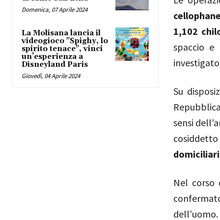
Domenica, 07 Aprile 2024
cellophan
1,102 chi
La Molisana lancia il
videogioco "Spighy, lo
spaccio e 
spirito tenace", vinci
un’esperienza a
investigator
Disneyland Paris
Giovedì, 04 Aprile 2024
Su disposi
Repubblica 
sensi dell’
cosiddett
domiciliari
Nel corso d
confermato
dell’uomo. 