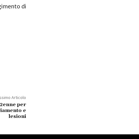
lgimento di
ssimo Articolo
32enne per
giamento e
lesioni