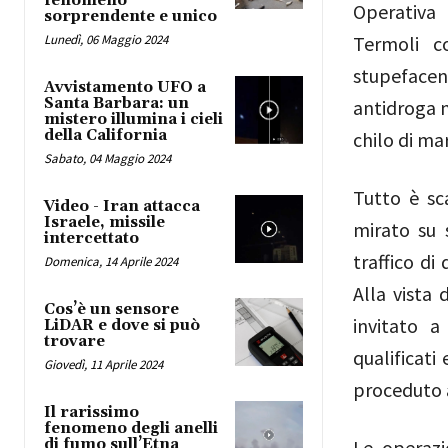
fenomeno
Operativa
sorprendente e unico
Lunedì, 06 Maggio 2024
Termoli c
stupefacen
Avvistamento UFO a
Santa Barbara: un
antidroga n
mistero illumina i cieli
della California
chilo di ma
Sabato, 04 Maggio 2024
Tutto è sc
Video - Iran attacca
Israele, missile
mirato su s
intercettato
traffico di
Domenica, 14 Aprile 2024
Alla vista
Cos’è un sensore
invitato a
LiDAR e dove si può
trovare
qualificati
Giovedì, 11 Aprile 2024
proceduto a
Il rarissimo
fenomeno degli anelli
di fumo sull’Etna
Le operazi