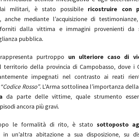
ai militari, è stato possibile
ricostruire con p
, anche mediante l’acquisizione di testimonianze
forniti dalla vittima e immagini provenienti da 
lianza pubblica.
o rappresenta purtroppo
un ulteriore caso di vi
 territorio della provincia di Campobasso, dove i C
ntemente impegnati nel contrasto ai reati rient
o
“Codice Rosso”
. L’Arma sottolinea l’importanza dell
a
da parte delle vittime, quale strumento essen
pisodi ancora più gravi.
opo le formalità di rito, è stato
sottoposto agl
in un’altra abitazione a sua disposizione, su di