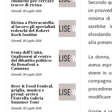
chimiche per cercare
Secondo qua
tracce di ricina
un provved
Giovedì, 30 Luglio 2026
minima di 
Ricina a Pietracatella:
sarebbe 
al lavoro gli specialisti
tedeschi del Robert
sfondando 
Koch Institut
Giovedì, 30 Luglio 2026
alla presenz
Festa dell'Unità,
La donna, 
Guglionesi al centro
del dibattito politico:
aveva esp
da Bonafoni a
Camusso
vivere in 
Giovedì, 30 Luglio 2026
compagno
Beer & Food Festival,
procedim
griglia, musica e
premi: arriva
modificare 
l'Estrella Galicia
Summer Tour
Giovedì, 30 Luglio 2026
Grazie a u