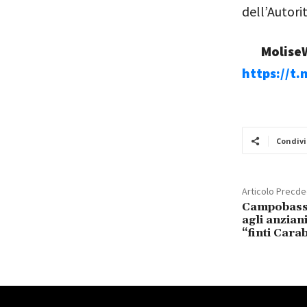
dell’Autori
MoliseW
https://t
Condivi
Articolo Precd
Campobasso
agli anzian
“finti Cara