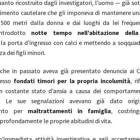
nto ricostruito dagli investigatori, l’uomo — già so
imento cautelare che gli imponeva di mantenere un
500 metri dalla donna e dai luoghi da lei freque
introdotto
notte tempo nell’abitazione della
la porta d’ingresso con calci e mettendo a soqquad
a dei figli minori.
che in passato aveva già presentato denuncia ai Ca
resso
fondati timori per la propria incolumità
, r
un costante stato d’ansia a causa dei comportamen
. Le sue segnalazioni avevano già dato orig
ento per
maltrattamenti in famiglia
, costrin
profondamente le proprie abitudini di vita.
n’immediata attività investigativa e agli accertamen