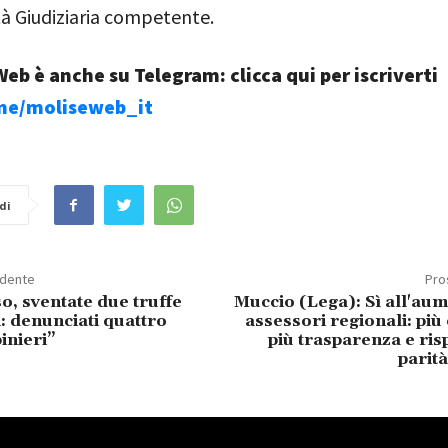
tà Giudiziaria competente.
eb è anche su Telegram: clicca qui per iscriverti
.me/moliseweb_it
di
edente
Pro
, sventate due truffe
Muccio (Lega): Sì all'aum
i: denunciati quattro
assessori regionali: più 
binieri”
più trasparenza e ris
parit