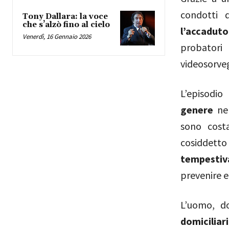
condotti d
Tony Dallara: la voce
che s’alzò fino al cielo
l’accaduto
Venerdì, 16 Gennaio 2026
probatori 
videosorveg
L’episodi
genere
nel
sono costa
cosiddett
tempestiv
prevenire e
L’uomo, d
domiciliari