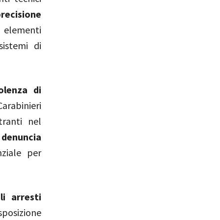
recisione
, elementi
sistemi di
olenza di
arabinieri
ranti nel
a
denuncia
ziale per
i arresti
sposizione