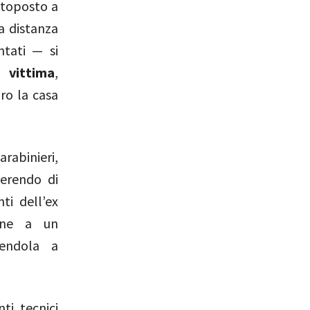
ttoposto a
a distanza
ntati — si
 vittima
,
ro la casa
rabinieri,
iferendo di
ti dell’ex
ine a un
gendola a
ti tecnici