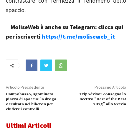
contrastare con fermezza il fenomeno dello
spaccio.
MoliseWeb è anche su Telegram: clicca qui
per iscriverti
https://t.me/moliseweb_it
Articolo Precdedente
Prossimo Articolo
Campobasso, sgominata
TripAdvisor consegna lo
piazza di spaccio: la droga
scettro “Best of the Best
occultata nei biberon per
2025” allo Svevia
eludere i controlli
Ultimi Articoli