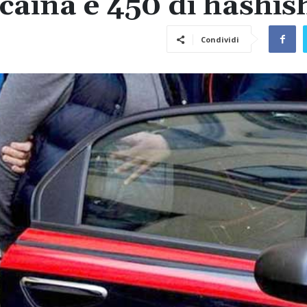
caina e 450 di hashis
Condividi