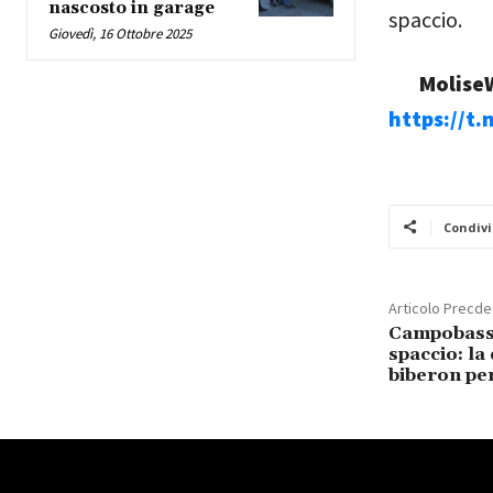
nascosto in garage
spaccio.
Giovedì, 16 Ottobre 2025
MoliseW
https://t
Condivi
Articolo Precd
Campobasso
spaccio: la
biberon per