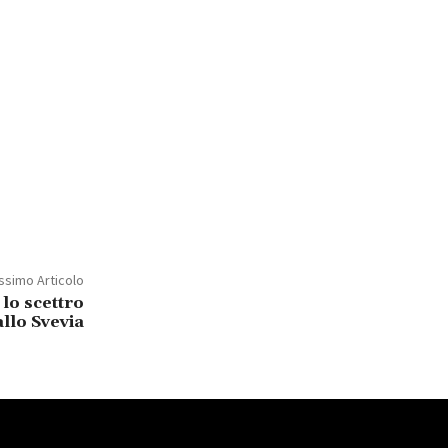
ssimo Articolo
lo scettro
allo Svevia