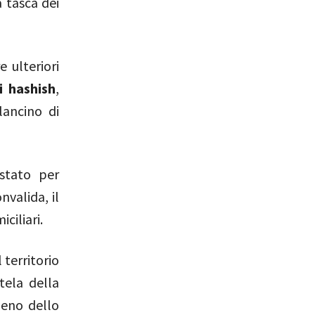
 tasca dei
e ulteriori
i hashish
,
lancino di
estato per
nvalida, il
ciliari.
 territorio
tela della
meno dello