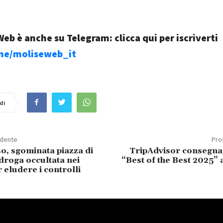
eb è anche su Telegram: clicca qui per iscriverti
.me/moliseweb_it
di
edente
Pro
, sgominata piazza di
TripAdvisor consegna 
 droga occultata nei
“Best of the Best 2025” 
 eludere i controlli