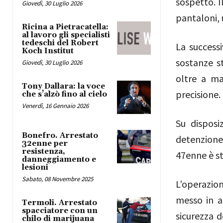
sospetto. I
Giovedì, 30 Luglio 2026
pantaloni, 
Ricina a Pietracatella:
al lavoro gli specialisti
tedeschi del Robert
La successi
Koch Institut
sostanze s
Giovedì, 30 Luglio 2026
oltre a ma
Tony Dallara: la voce
precisione.
che s’alzò fino al cielo
Venerdì, 16 Gennaio 2026
Su disposi
Bonefro. Arrestato
detenzione 
32enne per
resistenza,
47enne è st
danneggiamento e
lesioni
Sabato, 08 Novembre 2025
L’operazione
messo in a
Termoli. Arrestato
spacciatore con un
sicurezza 
chilo di marijuana