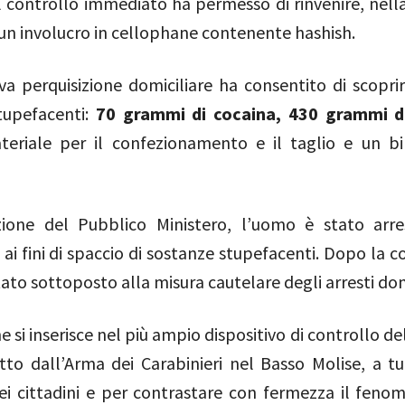
l controllo immediato ha permesso di rinvenire, nella
un involucro in cellophane contenente hashish.
va perquisizione domiciliare ha consentito di scoprir
tupefacenti:
70 grammi di cocaina, 430 grammi d
teriale per il confezionamento e il taglio e un bi
zione del Pubblico Ministero, l’uomo è stato arr
ai fini di spaccio di sostanze stupefacenti. Dopo la co
ato sottoposto alla misura cautelare degli arresti domi
 si inserisce nel più ampio dispositivo di controllo del
tto dall’Arma dei Carabinieri nel Basso Molise, a tu
dei cittadini e per contrastare con fermezza il feno