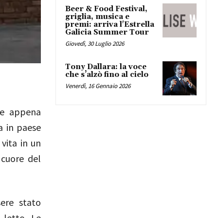
Beer & Food Festival,
griglia, musica e
premi: arriva l'Estrella
Galicia Summer Tour
Giovedì, 30 Luglio 2026
Tony Dallara: la voce
che s’alzò fino al cielo
Venerdì, 16 Gennaio 2026
te appena
a in paese
 vita in un
 cuore del
sere stato
 letto. Le