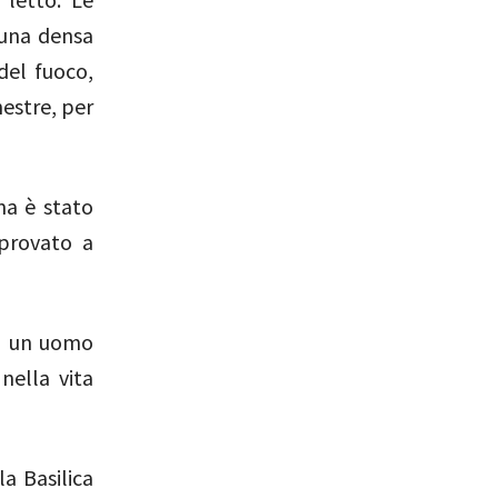
 una densa
del fuoco,
nestre, per
ma è stato
 provato a
di un uomo
nella vita
la Basilica