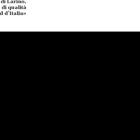
di Larino,
 di qualità
d d’Italia»