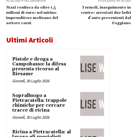
Articolo Precdedente
Prossimo Articolo
Maxi confisca da oltre 1,5
Termoli, inseguimento in
milioni di euro: nel mirino
centro: arrestati due ladri
imprenditore molisano del
d’auto provenienti dal
settore carni
Foggiano
Ultimi Articoli
Pistole e droga a
Campobasso: la difesa
presenta ricorso al
Riesame
Giovedì, 30 Luglio 2026
Sopralluogo a
Pietracatella: trappole
chimiche per cercare
tracce di ricina
Giovedì, 30 Luglio 2026
Ricina a Pietracatella: al
lavoro gli specialisti