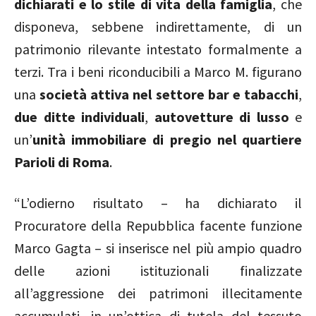
dichiarati e lo stile di vita della famiglia
, che
disponeva, sebbene indirettamente, di un
patrimonio rilevante intestato formalmente a
terzi. Tra i beni riconducibili a Marco M. figurano
una
società attiva nel settore bar e tabacchi
,
due ditte individuali
,
autovetture di lusso
e
un’
unità immobiliare di pregio nel quartiere
Parioli di Roma
.
“L’odierno risultato – ha dichiarato il
Procuratore della Repubblica facente funzione
Marco Gagta – si inserisce nel più ampio quadro
delle azioni istituzionali finalizzate
all’aggressione dei patrimoni illecitamente
accumulati, in un’ottica di tutela del tessuto