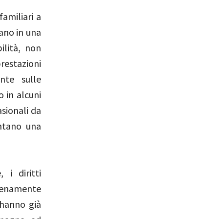
familiari a
vano in una
ilità, non
restazioni
nte sulle
o in alcuni
asionali da
ntano una
 i diritti
pienamente
e hanno già