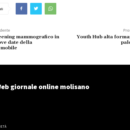
di
edente
Pro
reening mammografico in
Youth Hub alta formaz
ve date della
pal
 mobile
eb giornale online molisano
IETÀ