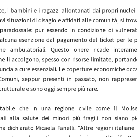
, i bambini e i ragazzi allontanati dai propri nuclei 
vi situazioni di disagio e affidati alle comunità, si tro
 paradossale: pur essendo in condizione di vulnerab
alcuna esenzione dal pagamento del ticket per le p
iche ambulatoriali. Questo onere ricade interame
he li accolgono, spesso con risorse limitate, portand
inuncia a cure essenziali. Le coperture economiche occ
Comuni, seppur presenti in passato, non rapprese
trutturale e sono oggi sempre più rare.
tabile che in una regione civile come il Molise,
li alla salute dei minori più fragili non siano 
 ha dichiarato Micaela Fanelli. "Altre regioni italian