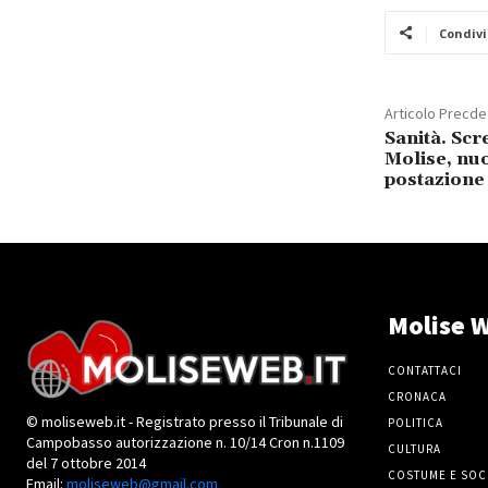
Condivi
Articolo Precd
Sanità. Sc
Molise, nuo
postazione
Molise W
CONTATTACI
CRONACA
© moliseweb.it - Registrato presso il Tribunale di
POLITICA
Campobasso autorizzazione n. 10/14 Cron n.1109
CULTURA
del 7 ottobre 2014
COSTUME E SOC
Email:
moliseweb@gmail.com