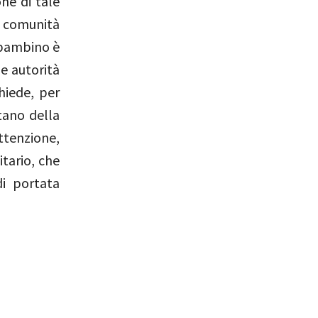
ne di tale
e comunità
i bambino è
le autorità
hiede, per
tano della
ttenzione,
tario, che
di portata