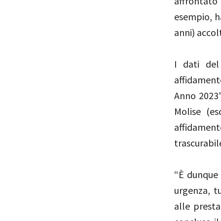
affrontato
esempio, ha
anni) accolt
I dati de
affidamento
Anno 2023"
Molise (es
affidamento
trascurabil
“È dunque 
urgenza, tu
alle presta