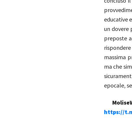
concluso i
provvedime
educative e 
un dovere p
preposte ad
rispondere 
massima pr
ma che simb
sicurament
epocale, se
MoliseW
https://t