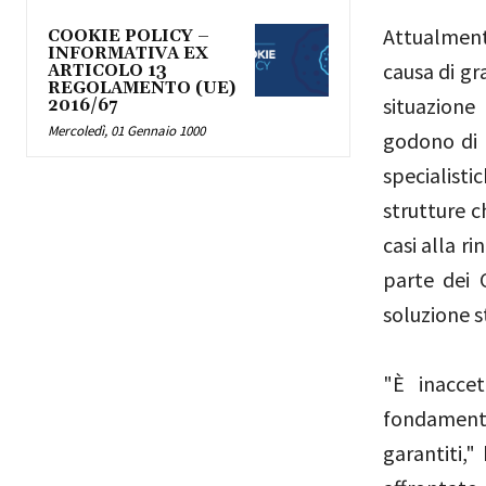
Attualmente
COOKIE POLICY –
INFORMATIVA EX
causa di gra
ARTICOLO 13
REGOLAMENTO (UE)
situazione
2016/67
Mercoledì, 01 Gennaio 1000
godono di 
specialist
strutture c
casi alla r
parte dei 
soluzione s
"È inaccet
fondamenta
garantiti,"