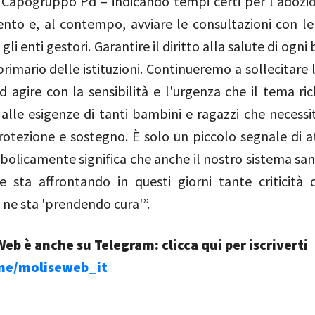
l Capogruppo Pd – indicando tempi certi per l'adozio
nto e, al contempo, avviare le consultazioni con l
gli enti gestori. Garantire il diritto alla salute di ogn
rimario delle istituzioni. Continueremo a sollecitare 
 agire con la sensibilità e l'urgenza che il tema ric
alle esigenze di tanti bambini e ragazzi che necessi
otezione e sostegno. È solo un piccolo segnale di a
olicamente significa che anche il nostro sistema sani
e sta affrontando in questi giorni tante criticità 
 ne sta 'prendendo cura'”.
eb è anche su Telegram: clicca qui per iscriverti
.me/moliseweb_it