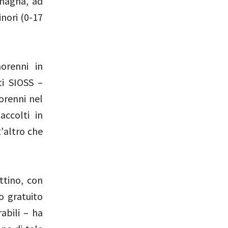
omagna, ad
inori (0-17
orenni in
ti SIOSS –
orenni nel
accolti in
'altro che
ttino, con
o gratuito
rabili – ha