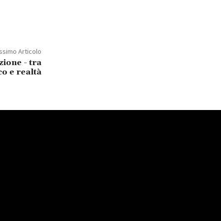
ssimo Articolo
ione - tra
co e realtà