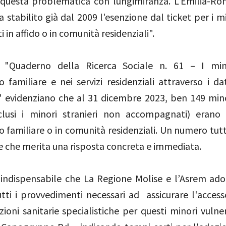
 questa problematica con lungimiranza. L'Emilia-R
 stabilito già dal 2009 l'esenzione dal ticket per i m
i in affido o in comunità residenziali".
l "Quaderno della Ricerca Sociale n. 61 – I min
 familiare e nei servizi residenziali attraverso i da
 evidenziano che al 31 dicembre 2023, ben 149 min
clusi i minori stranieri non accompagnati) erano 
 familiare o in comunità residenziali. Un numero tutt
e che merita una risposta concreta e immediata.
indispensabile che La Regione Molise e l’Asrem ado
tti i provvedimenti necessari ad assicurare l'access
zioni sanitarie specialistiche per questi minori vulne