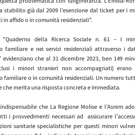
 questa problematica con lungimiranza. L'Emilia-R
 stabilito già dal 2009 l'esenzione dal ticket per i m
i in affido o in comunità residenziali".
l "Quaderno della Ricerca Sociale n. 61 – I min
 familiare e nei servizi residenziali attraverso i da
 evidenziano che al 31 dicembre 2023, ben 149 min
clusi i minori stranieri non accompagnati) erano 
 familiare o in comunità residenziali. Un numero tutt
e che merita una risposta concreta e immediata.
indispensabile che La Regione Molise e l’Asrem ado
tti i provvedimenti necessari ad assicurare l'access
zioni sanitarie specialistiche per questi minori vulne