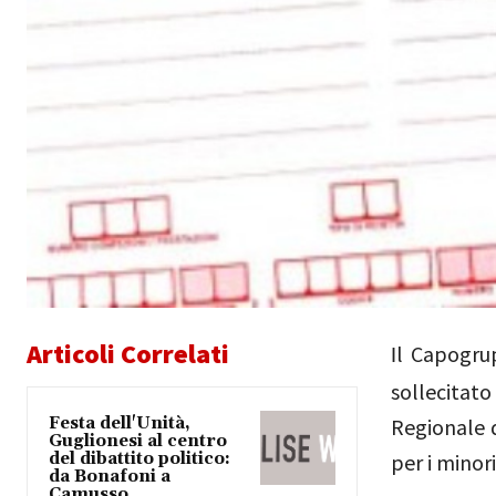
Articoli Correlati
l Capogrup
I
sollecitat
Festa dell'Unità,
Regionale d
Guglionesi al centro
del dibattito politico:
per i minori
da Bonafoni a
Camusso