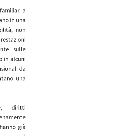
familiari a
vano in una
ilità, non
restazioni
nte sulle
o in alcuni
asionali da
ntano una
 i diritti
pienamente
e hanno già