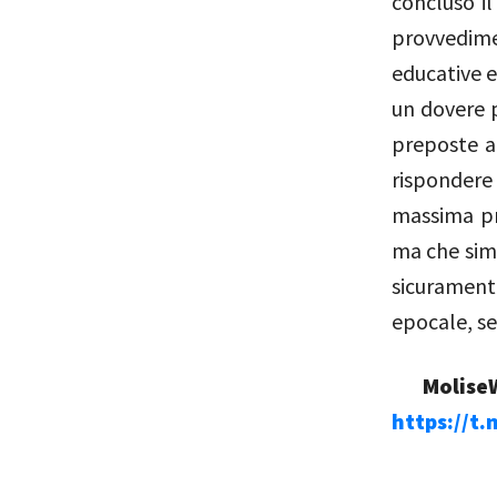
concluso i
provvedime
educative e 
un dovere p
preposte ad
rispondere 
massima pr
ma che simb
sicurament
epocale, se
MoliseW
https://t