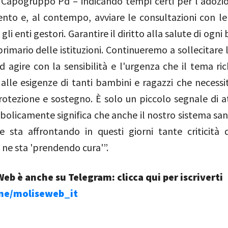
l Capogruppo Pd – indicando tempi certi per l'adozio
nto e, al contempo, avviare le consultazioni con l
gli enti gestori. Garantire il diritto alla salute di ogn
rimario delle istituzioni. Continueremo a sollecitare 
 agire con la sensibilità e l'urgenza che il tema ric
alle esigenze di tanti bambini e ragazzi che necessi
otezione e sostegno. È solo un piccolo segnale di a
olicamente significa che anche il nostro sistema sani
e sta affrontando in questi giorni tante criticità 
 ne sta 'prendendo cura'”.
eb è anche su Telegram: clicca qui per iscriverti
.me/moliseweb_it