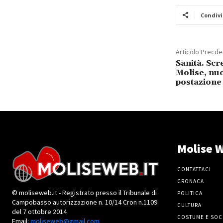
Condivi
Articolo Precd
Sanità. Sc
Molise, nuo
postazione
Molise W
CONTATTACI
CRONACA
© moliseweb.it - Registrato presso il Tribunale di
POLITICA
Campobasso autorizzazione n. 10/14 Cron n.1109
CULTURA
del 7 ottobre 2014
COSTUME E SOC
Email:
moliseweb@gmail.com