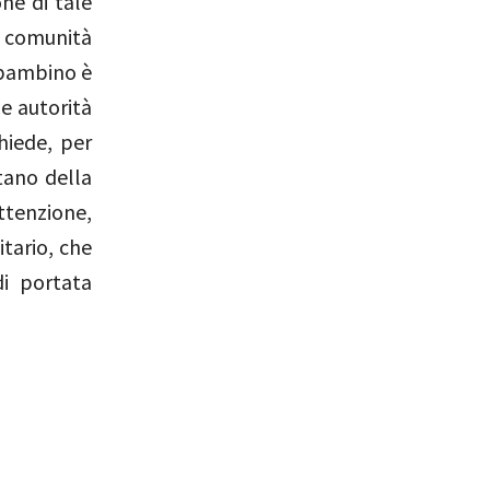
ne di tale
e comunità
i bambino è
le autorità
hiede, per
tano della
ttenzione,
tario, che
di portata