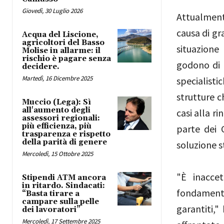
Giovedì, 30 Luglio 2026
Attualmente
causa di gra
Acqua del Liscione,
agricoltori del Basso
situazione
Molise in allarme: il
rischio è pagare senza
godono di 
decidere.
Martedì, 16 Dicembre 2025
specialist
strutture c
Muccio (Lega): Sì
all'aumento degli
casi alla r
assessori regionali:
più efficienza, più
parte dei 
trasparenza e rispetto
della parità di genere
soluzione s
Mercoledì, 15 Ottobre 2025
"È inaccet
Stipendi ATM ancora
in ritardo. Sindacati:
fondamenta
“Basta tirare a
campare sulla pelle
garantiti,"
dei lavoratori”
Mercoledì, 17 Settembre 2025