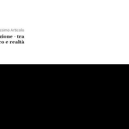
ssimo Articolo
ione - tra
co e realtà