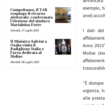
affrontato
esempio, ha
Campobasso, il TAR
respinge il ricorso
anni) accolt
elettorale: confermata
l’elezione del sindaco
Marialuisa Forte
I dati de
Giovedì, 17 Luglio 2025
affidamento
Il Ministro Salvini a
Anno 2023"
Osaka visita il
Padiglione Italia e
Molise (es
l’area dedicata al
Molise
affidamento
Martedì, 08 Luglio 2025
trascurabil
“È dunque 
urgenza, tu
alle presta