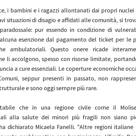
, i bambini e i ragazzi allontanati dai propri nuclei 
vi situazioni di disagio e affidati alle comunità, si tro
 paradossale: pur essendo in condizione di vulnerab
alcuna esenzione dal pagamento del ticket per le p
iche ambulatoriali. Questo onere ricade interame
he li accolgono, spesso con risorse limitate, portand
inuncia a cure essenziali. Le coperture economiche occ
Comuni, seppur presenti in passato, non rapprese
trutturale e sono oggi sempre più rare.
tabile che in una regione civile come il Molise,
li alla salute dei minori più fragili non siano 
 ha dichiarato Micaela Fanelli. "Altre regioni italian