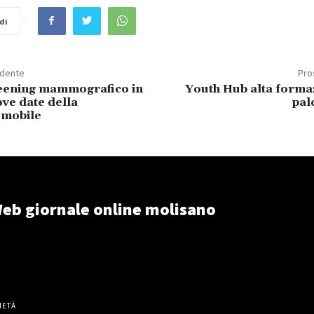
di
edente
Pro
reening mammografico in
Youth Hub alta formaz
ve date della
pal
 mobile
eb giornale online molisano
IETÀ