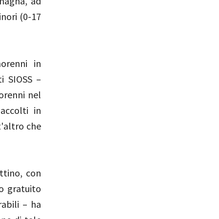
omagna, ad
inori (0-17
orenni in
ti SIOSS –
orenni nel
accolti in
'altro che
ttino, con
o gratuito
rabili – ha