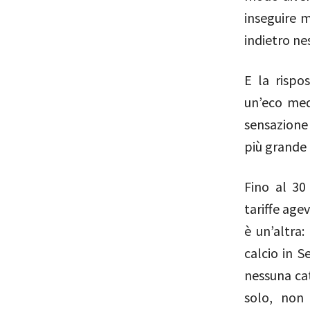
inseguire m
indietro ne
E la rispo
un’eco med
sensazione
più grande 
Fino al 30
tariffe agev
è un’altra:
calcio in S
nessuna cat
solo, non 