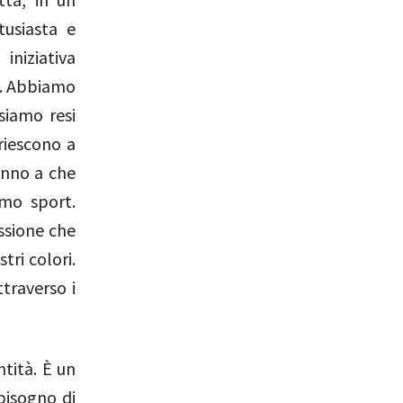
tusiasta e
iniziativa
o. Abbiamo
siamo resi
 riescono a
anno a che
imo sport.
assione che
tri colori.
traverso i
ntità. È un
bisogno di