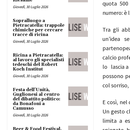
Riesame
quota 500 
Giovedì, 30 Luglio 2026
numero: è l
Sopralluogo a
Pietracatella: trappole
Tra gli ab
chimiche per cercare
tracce di ricina
un’idea se
Giovedì, 30 Luglio 2026
partenopea 
Ricina a Pietracatella:
calcio prof
al lavoro gli specialisti
tedeschi del Robert
lo lascia a
Koch Institut
possono pe
Giovedì, 30 Luglio 2026
col sorriso
Festa dell'Unità,
Guglionesi al centro
del dibattito politico:
E così, nel
da Bonafoni a
Camusso
Un gesto c
Giovedì, 30 Luglio 2026
limita a e
Beer & Food Festival,
spiegato b