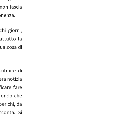
non lascia
tenenza.
hi giorni,
attutto la
ualcosa di
ufruire di
era notizia
icare fare
 fondo che
per chi, da
conta. Si