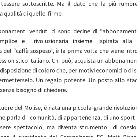
tessere sottoscritte. Ma il dato che fa più rumor
a qualità di quelle firme.
bonamenti venduti ci sono decine di “abbonamenti
mplice e rivoluzionaria insieme. Ispirata alla t
del “caffè sospeso”, è la prima volta che viene intr
essionistico italiano. Chi può, acquista un abbonamen
 disposizione di coloro che, per motivi economici o di 
rmetterselo. Un regalo potente. Un posto allo stad
, senza bisogno di chiedere.
 cuore del Molise, è nata una piccola-grande rivoluzio
he parla di comunità, di appartenenza, di uno sport 
ssere spettacolo, ma diventa strumento di coesio
ene il presidente del Campobasso FC, Matt Rizzet