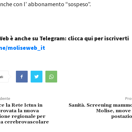
Anche con l’ abbonamento “sospeso”.
eb è anche su Telegram: clicca qui per iscriverti
.me/moliseweb_it
di
edente
Pro
ce la Rete Ictus in
Sanità. Screening mammo
provata la nuova
Molise, nuove 
ione regionale per
postazi
a cerebrovascolare