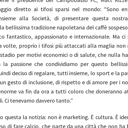
ggio diretto ai tifosi sparsi nel mondo: “Sono en
nsieme alla Società, di presentare questa nostra 
lla bellissima tradizione napoletana del caffè sospes
o fantastico, appassionato e internazionale. Ma ci 
 volte, proprio i tifosi più attaccati alla maglia non
 stadio per motivi economici o di salute, che nulla h
 la passione che condividiamo per questo belliss
ndi deciso di regalare, tutti insieme, lo sport e la p
 un gesto di inclusione, di rispetto e di amore per i nos
enorme va fin da ora a tutti coloro che doneranno at
li. Ci tenevamo davvero tanto.”
o questa la notizia: non è marketing. È cultura. È ide
o di fare calcio, che parte da una città che non ha 