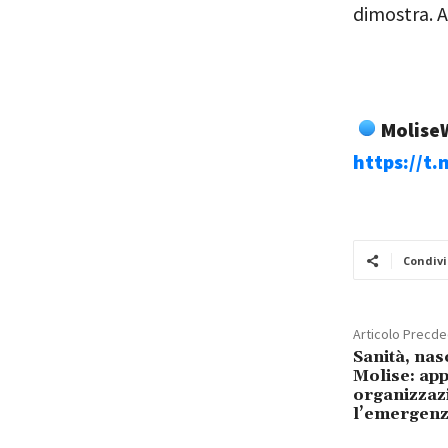
dimostra. 
MoliseW
https://t
Condivi
Articolo Precd
Sanità, nas
Molise: ap
organizzaz
l’emergenz