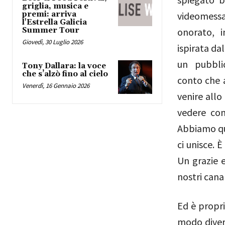
griglia, musica e
premi: arriva
videomessa
l'Estrella Galicia
Summer Tour
onorato, i
Giovedì, 30 Luglio 2026
ispirata da
un pubblic
Tony Dallara: la voce
che s’alzò fino al cielo
conto che a
Venerdì, 16 Gennaio 2026
venire allo
vedere con
Abbiamo qui
ci unisce. È
Un grazie 
nostri cana
Ed è propri
modo divers