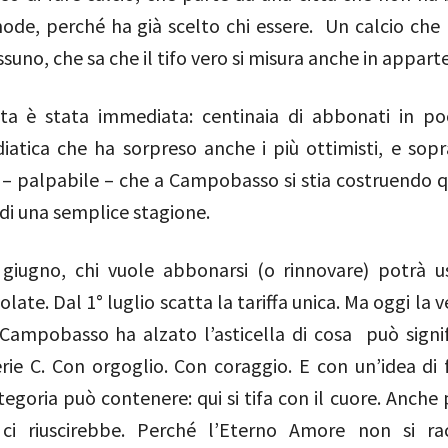
ode, perché ha già scelto chi essere. Un calcio che 
ssuno, che sa che il tifo vero si misura anche in appar
sta è stata immediata: centinaia di abbonati in poc
iatica che ha sorpreso anche i più ottimisti, e sopr
 – palpabile – che a Campobasso si stia costruendo q
di una semplice stagione.
 giugno, chi vuole abbonarsi (o rinnovare) potrà us
olate. Dal 1° luglio scatta la tariffa unica. Ma oggi la v
 Campobasso ha alzato l’asticella di cosa può signif
erie C. Con orgoglio. Con coraggio. E con un’idea di
egoria può contenere: qui si tifa con il cuore. Anche 
ci riuscirebbe. Perché l’Eterno Amore non si rac