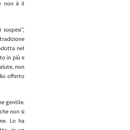
e non è il
 sospesi”,
radizione
odotta nel
to in più e
salute, non
io offerto
ne gentile.
che non si
ne. Lo ha
ta, in un