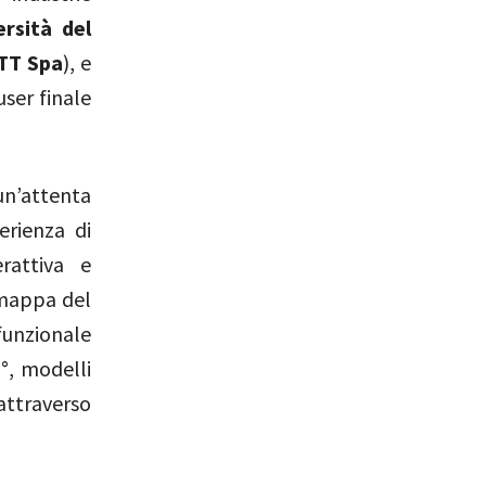
ersità del
TT Spa
), e
ser finale
n’attenta
erienza di
rattiva e
a mappa del
funzionale
°, modelli
 attraverso