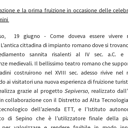
zione e la prima fruizione in occasione delle celebr
mini
so, 19 giugno - Come doveva essere vivere
’antica cittadina di impianto romano dove si trovano 
ediamento sannita risalenti al IV sec. a.C. e
ze medievali. Il bellissimo teatro romano che suppor
adini costruirono nel XVIII sec. adesso rivive nel
 ai visitatori una nuova esperienza di fruizione turis
realizza grazie al progetto
Sepiverso
, realizzato dall
in collaborazione con il Distretto ad Alta Tecnologia,
ecnologico dell’azienda ETT, e l’Istituto auton
co di Sepino
che è l’utilizzatore finale della p
 per valorizzare e rendere fruibile in modo inno