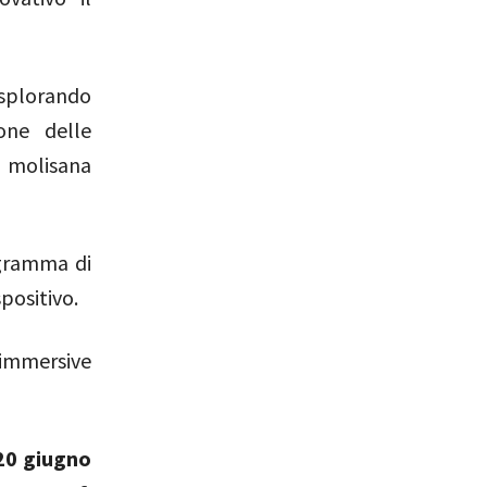
esplorando
one delle
à molisana
gramma di
positivo.
immersive
20 giugno