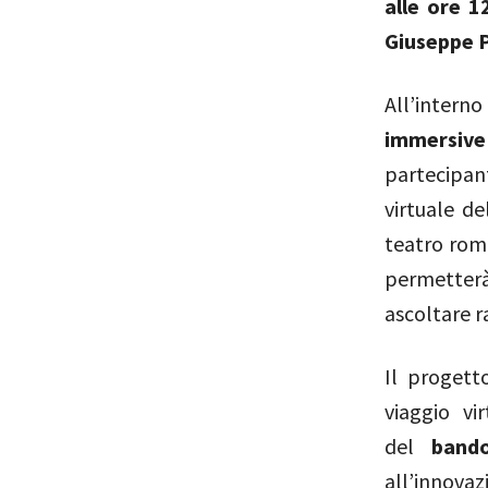
alle ore 1
Giuseppe P
All’inter
immersive
partecipan
virtuale d
teatro roma
permetterà
ascoltare r
Il progett
viaggio vi
del
band
all’innova