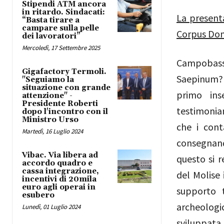
Stipendi ATM ancora
in ritardo. Sindacati:
La presenta
“Basta tirare a
campare sulla pelle
Corpus Do
dei lavoratori”
Mercoledì, 17 Settembre 2025
Campobas
Gigafactory Termoli.
Saepinum? L
"Seguiamo la
situazione con grande
primo ins
attenzione" -
Presidente Roberti
testimonian
dopo l'incontro con il
Ministro Urso
che i cont
Martedì, 16 Luglio 2024
consegnando
Vibac. Via libera ad
questo si 
accordo quadro e
cassa integrazione,
del Molise 
incentivi di 20mila
euro agli operai in
supporto t
esubero
archeologi
Lunedì, 01 Luglio 2024
sviluppata