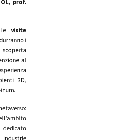
OL, prof.
alle
visite
odurranno i
a scoperta
enzione al
esperienza
ienti 3D,
pinum.
metaverso:
ell’ambito
dedicato
 industrie