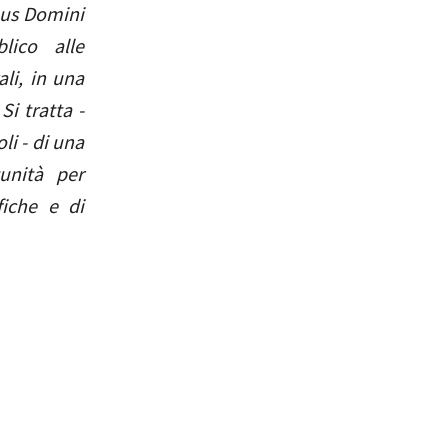
rpus Domini
lico alle
ali, in una
Si tratta -
li - di una
tunità per
fiche e di