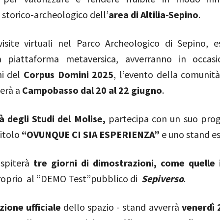
storico-archeologico dell’
area di Altilia-Sepino
.
isite virtuali nel Parco Archeologico di Sepino, 
va piattaforma metaversica, avverranno in occasi
ni del
Corpus Domini 2025
, l’evento della comunit
gerà a
Campobasso dal 20 al 22 giugno
.
à degli Studi del Molise,
partecipa con un suo pro
titolo
“OVUNQUE CI SIA ESPERIENZA”
e uno
stand es
ospiterà
tre giorni di dimostrazioni, come quelle
roprio al “DEMO Test”pubblico
di
Sepiverso
.
zione ufficiale
dello spazio - stand avverrà
venerdì 