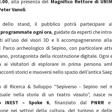
2.00
, alla presenza del
Magnifico Rettore di UNIM
eter Vanoli
.
no dello stand, il pubblico potrà partecipare 
 programmate ogni ora
, guidate da esperti che intr
ti all’uso dei visori 3D e li accompagneranno all
el Parco archeologico di Sepino, con particolare att
no, protagonista della ricostruzione digitale. Ogni 
 ai visitatori di esplorare in prima persona amb
acconti storici e muoversi nello spazio dell’antica Sae
o di Ricerca & Sviluppo “Sepiverso - Sepino nel 
rtuale nella storia di un teatro vissuto”, nasce n
o iNEST – Spoke 6
, finanziato dal
PNRR
e 
zione nei settori della cultura, del turismo e delle