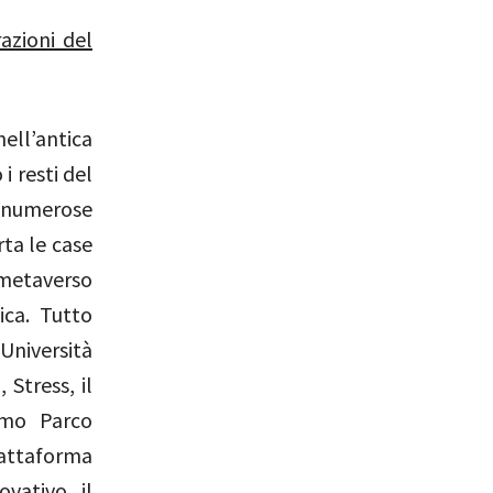
azioni del
nell’antica
i resti del
 numerose
ta le case
 metaverso
tica. Tutto
’Università
 Stress, il
omo Parco
iattaforma
vativo il