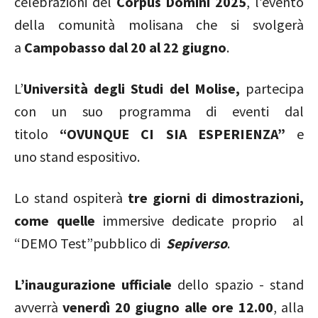
celebrazioni del
Corpus Domini 2025
, l’evento
della comunità molisana che si svolgerà
a
Campobasso dal 20 al 22 giugno
.
L’
Università degli Studi del Molise,
partecipa
con un suo programma di eventi dal
titolo
“OVUNQUE CI SIA ESPERIENZA”
e
uno
stand espositivo.
Lo stand ospiterà
tre giorni di dimostrazioni,
come quelle
immersive dedicate proprio al
“DEMO Test”pubblico
di
Sepiverso
.
L’inaugurazione ufficiale
dello spazio - stand
avverrà
venerdì 20 giugno alle ore 12.00
, alla