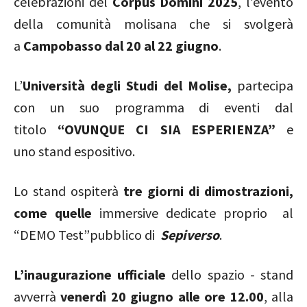
celebrazioni del
Corpus Domini 2025
, l’evento
della comunità molisana che si svolgerà
a
Campobasso dal 20 al 22 giugno
.
L’
Università degli Studi del Molise,
partecipa
con un suo programma di eventi dal
titolo
“OVUNQUE CI SIA ESPERIENZA”
e
uno
stand espositivo.
Lo stand ospiterà
tre giorni di dimostrazioni,
come quelle
immersive dedicate proprio al
“DEMO Test”pubblico
di
Sepiverso
.
L’inaugurazione ufficiale
dello spazio - stand
avverrà
venerdì 20 giugno alle ore 12.00
, alla