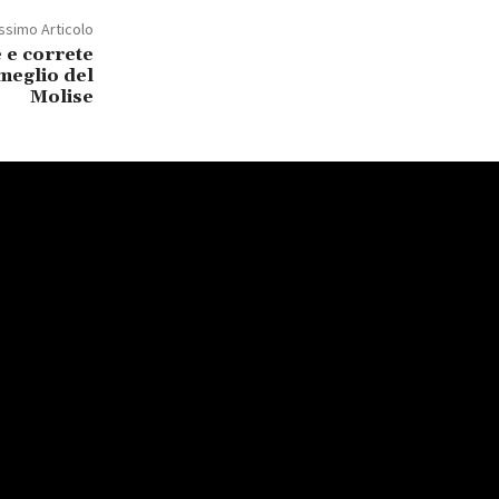
ssimo Articolo
 e correte
 meglio del
Molise