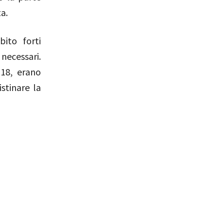
a.
bito forti
 necessari.
118, erano
istinare la