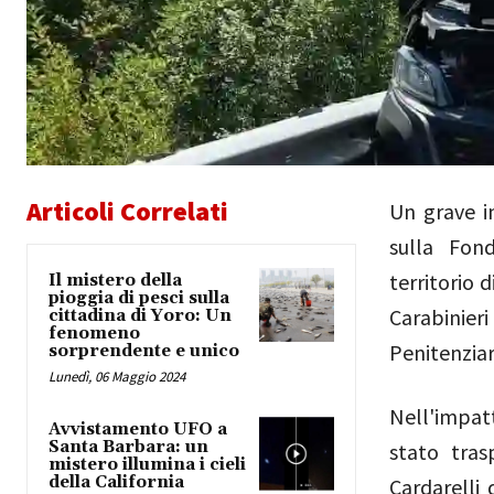
Articoli Correlati
Un grave in
sulla Fon
territorio 
Il mistero della
pioggia di pesci sulla
Carabinier
cittadina di Yoro: Un
fenomeno
Penitenziar
sorprendente e unico
Lunedì, 06 Maggio 2024
Nell'impatt
Avvistamento UFO a
Santa Barbara: un
stato tras
mistero illumina i cieli
della California
Cardarelli