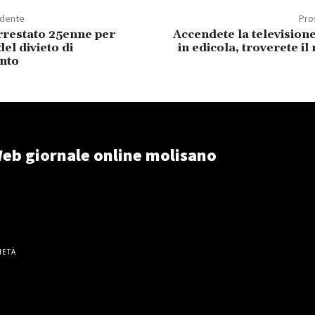
edente
Pro
rrestato 25enne per
Accendete la televisione
del divieto di
in edicola, troverete il
nto
eb giornale online molisano
IETÀ