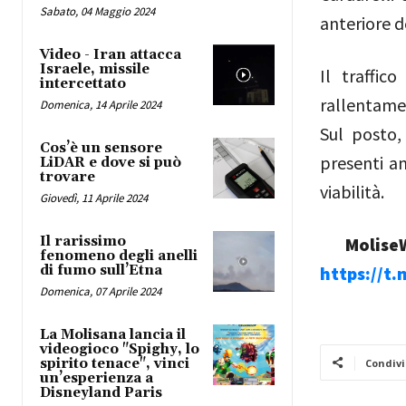
Sabato, 04 Maggio 2024
anteriore d
Video - Iran attacca
Israele, missile
Il traffic
intercettato
rallentamen
Domenica, 14 Aprile 2024
Sul posto,
Cos’è un sensore
presenti an
LiDAR e dove si può
trovare
viabilità.
Giovedì, 11 Aprile 2024
Il rarissimo
MoliseW
fenomeno degli anelli
di fumo sull’Etna
https://t
Domenica, 07 Aprile 2024
La Molisana lancia il
videogioco "Spighy, lo
spirito tenace", vinci
Condivi
un’esperienza a
Disneyland Paris